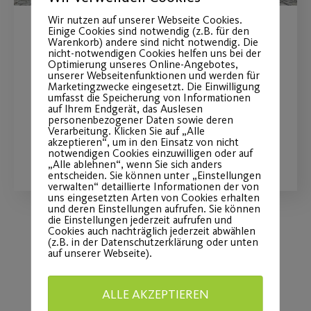
Wir nutzen auf unserer Webseite Cookies.
Einige Cookies sind notwendig (z.B. für den
Erfolgreiche Tagesfahrt
Warenkorb) andere sind nicht notwendig. Die
nicht-notwendigen Cookies helfen uns bei der
nach Ludwigsburg
Optimierung unseres Online-Angebotes,
unserer Webseitenfunktionen und werden für
Marketingzwecke eingesetzt. Die Einwilligung
umfasst die Speicherung von Informationen
am Donnerstag, den 11.06.2026
auf Ihrem Endgerät, das Auslesen
personenbezogener Daten sowie deren
Verarbeitung. Klicken Sie auf „Alle
akzeptieren“, um in den Einsatz von nicht
WEITERLESEN
notwendigen Cookies einzuwilligen oder auf
„Alle ablehnen“, wenn Sie sich anders
entscheiden. Sie können unter „Einstellungen
verwalten“ detaillierte Informationen der von
uns eingesetzten Arten von Cookies erhalten
und deren Einstellungen aufrufen. Sie können
die Einstellungen jederzeit aufrufen und
Cookies auch nachträglich jederzeit abwählen
(z.B. in der Datenschutzerklärung oder unten
Load More
auf unserer Webseite).
ALLE AKZEPTIEREN