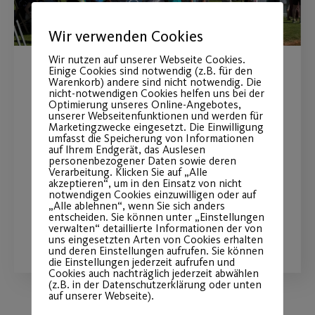
Wir verwenden Cookies
Wir nutzen auf unserer Webseite Cookies.
Einige Cookies sind notwendig (z.B. für den
MAN Truck & Bus wird
Warenkorb) andere sind nicht notwendig. Die
nicht-notwendigen Cookies helfen uns bei der
Premiumpartner
Optimierung unseres Online-Angebotes,
unserer Webseitenfunktionen und werden für
Marketingzwecke eingesetzt. Die Einwilligung
umfasst die Speicherung von Informationen
Langfristige Partnerschaft stärkt
auf Ihrem Endgerät, das Auslesen
insbesondere den Mädchen- und
personenbezogener Daten sowie deren
Verarbeitung. Klicken Sie auf „Alle
Frauenfußball
akzeptieren“, um in den Einsatz von nicht
notwendigen Cookies einzuwilligen oder auf
„Alle ablehnen“, wenn Sie sich anders
entscheiden. Sie können unter „Einstellungen
WEITERLESEN
verwalten“ detaillierte Informationen der von
uns eingesetzten Arten von Cookies erhalten
und deren Einstellungen aufrufen. Sie können
die Einstellungen jederzeit aufrufen und
Cookies auch nachträglich jederzeit abwählen
(z.B. in der Datenschutzerklärung oder unten
auf unserer Webseite).