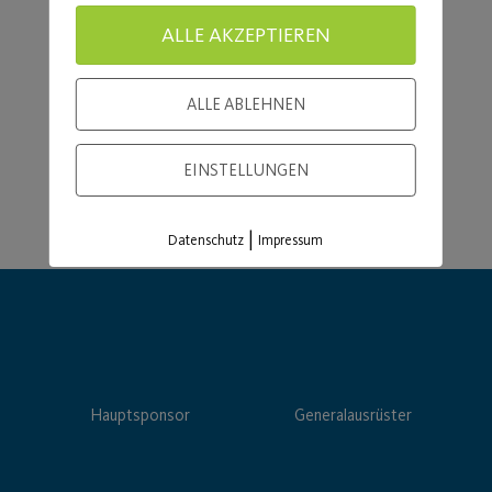
Load More
ALLE AKZEPTIEREN
ALLE ABLEHNEN
EINSTELLUNGEN
|
Datenschutz
Impressum
Hauptsponsor
Generalausrüster