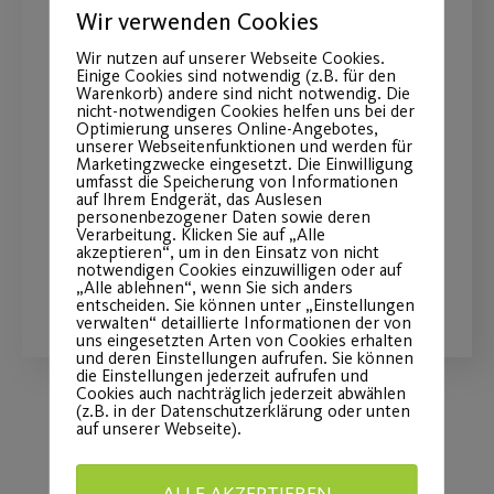
Wir verwenden Cookies
Wir nutzen auf unserer Webseite Cookies.
Einige Cookies sind notwendig (z.B. für den
Warenkorb) andere sind nicht notwendig. Die
nicht-notwendigen Cookies helfen uns bei der
You’ve got to move it !
Optimierung unseres Online-Angebotes,
unserer Webseitenfunktionen und werden für
Marketingzwecke eingesetzt. Die Einwilligung
Neue Zeit und Ort für das
umfasst die Speicherung von Informationen
auf Ihrem Endgerät, das Auslesen
Bewegungsangebot ab dem 14.09.22
personenbezogener Daten sowie deren
Verarbeitung. Klicken Sie auf „Alle
akzeptieren“, um in den Einsatz von nicht
notwendigen Cookies einzuwilligen oder auf
WEITERLESEN
„Alle ablehnen“, wenn Sie sich anders
entscheiden. Sie können unter „Einstellungen
verwalten“ detaillierte Informationen der von
uns eingesetzten Arten von Cookies erhalten
und deren Einstellungen aufrufen. Sie können
die Einstellungen jederzeit aufrufen und
Cookies auch nachträglich jederzeit abwählen
(z.B. in der Datenschutzerklärung oder unten
auf unserer Webseite).
Load More
ALLE AKZEPTIEREN