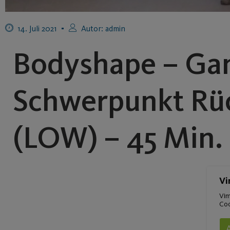
14. Juli 2021
Autor:
admin
Bodyshape – Ga
Schwerpunkt Rüc
(LOW) – 45 Min.
Vi
Vim
Coo