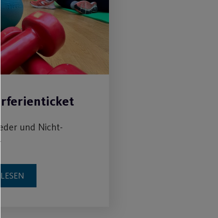
ferienticket
ieder und Nicht-
r
RLESEN