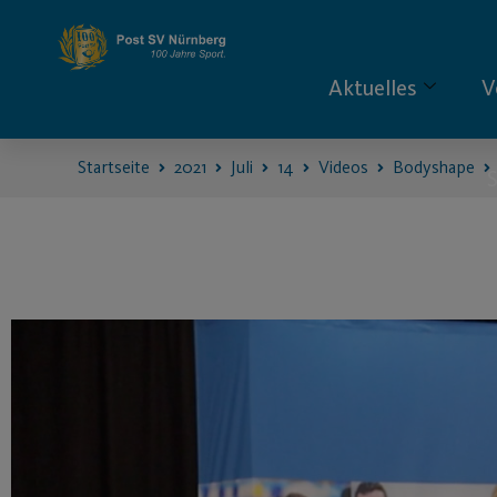
Aktuelles
V
Startseite
2021
Juli
14
Videos
Bodyshape
S