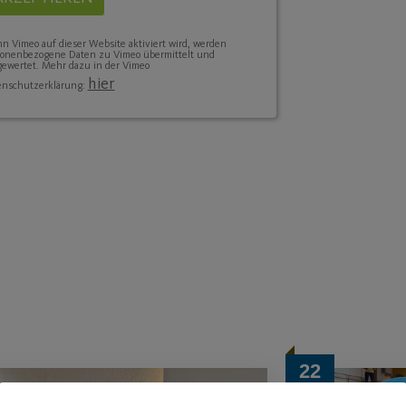
 Vimeo auf dieser Website aktiviert wird, werden
sonenbezogene Daten zu Vimeo übermittelt und
ewertet. Mehr dazu in der Vimeo
hier
enschutzerklärung:
22
Juli