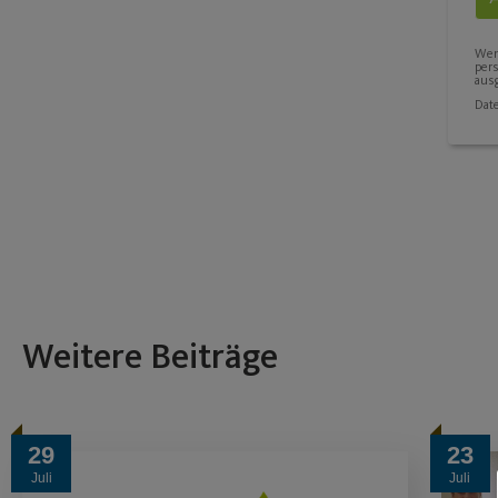
Wenn
per
ausg
Dat
Weitere Beiträge
29
23
Juli
Juli