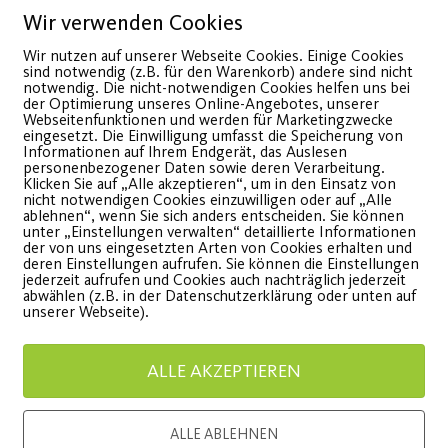
Wir verwenden Cookies
Wir nutzen auf unserer Webseite Cookies. Einige Cookies
sind notwendig (z.B. für den Warenkorb) andere sind nicht
notwendig. Die nicht-notwendigen Cookies helfen uns bei
der Optimierung unseres Online-Angebotes, unserer
Webseitenfunktionen und werden für Marketingzwecke
eingesetzt. Die Einwilligung umfasst die Speicherung von
Informationen auf Ihrem Endgerät, das Auslesen
personenbezogener Daten sowie deren Verarbeitung.
Klicken Sie auf „Alle akzeptieren“, um in den Einsatz von
nicht notwendigen Cookies einzuwilligen oder auf „Alle
JEDER MENSCH –
Sommer
ablehnen“, wenn Sie sich anders entscheiden. Sie können
unter „Einstellungen verwalten“ detaillierte Informationen
Große Tanzshows in
der von uns eingesetzten Arten von Cookies erhalten und
Für Mitgl
deren Einstellungen aufrufen. Sie können die Einstellungen
jederzeit aufrufen und Cookies auch nachträglich jederzeit
der Stadthalle Fürth!
Mitgliede
abwählen (z.B. in der Datenschutzerklärung oder unten auf
unserer Webseite).
etzt noch schnell Tickets
WEITE
ALLE AKZEPTIEREN
ichern!
ALLE ABLEHNEN
WEITERLESEN