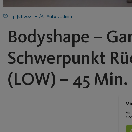
14. Juli 2021
Autor:
admin
Bodyshape – Ga
Schwerpunkt Rüc
(LOW) – 45 Min.
Vi
Vim
Coo