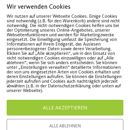
Wir verwenden Cookies
Wir nutzen auf unserer Webseite Cookies. Einige Cookies
sind notwendig (z.B. für den Warenkorb) andere sind nicht
notwendig. Die nicht-notwendigen Cookies helfen uns bei
der Optimierung unseres Online-Angebotes, unserer
Webseitenfunktionen und werden für Marketingzwecke
eingesetzt. Die Einwilligung umfasst die Speicherung von
Informationen auf Ihrem Endgerät, das Auslesen
personenbezogener Daten sowie deren Verarbeitung.
Klicken Sie auf „Alle akzeptieren“, um in den Einsatz von
nicht notwendigen Cookies einzuwilligen oder auf „Alle
Erfolgreiche
Der Pos
ablehnen“, wenn Sie sich anders entscheiden. Sie können
unter „Einstellungen verwalten“ detaillierte Informationen
Crowdfunding-Aktion
HD
der von uns eingesetzten Arten von Cookies erhalten und
deren Einstellungen aufrufen. Sie können die Einstellungen
jederzeit aufrufen und Cookies auch nachträglich jederzeit
für Bunter Sport
abwählen (z.B. in der Datenschutzerklärung oder unten auf
Emotional
unserer Webseite).
Fotoaufn
nsgesamt konnten 5.665 €
Partner.
ALLE AKZEPTIEREN
esammelt werden.
WEITE
ALLE ABLEHNEN
WEITERLESEN