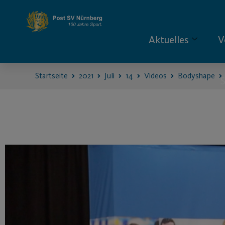
Aktuelles
V
Startseite
2021
Juli
14
Videos
Bodyshape
S