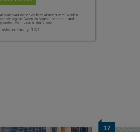
 Vimeo auf dieser Website aktiviert wird, werden
sonenbezogene Daten zu Vimeo übermittelt und
ewertet. Mehr dazu in der Vimeo
hier
enschutzerklärung:
17
Mai