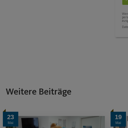
Wenn
per
ausg
Dat
Weitere Beiträge
23
19
Mai
Mai