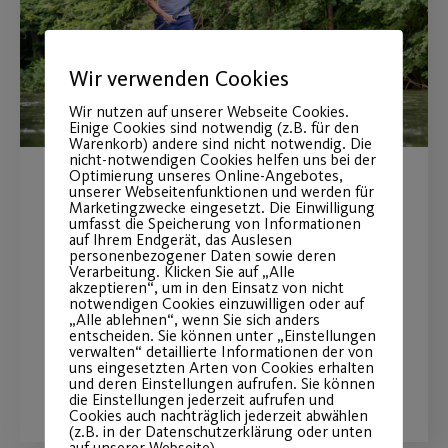
Wir verwenden Cookies
Wir nutzen auf unserer Webseite Cookies.
Einige Cookies sind notwendig (z.B. für den
Warenkorb) andere sind nicht notwendig. Die
nicht-notwendigen Cookies helfen uns bei der
Optimierung unseres Online-Angebotes,
unserer Webseitenfunktionen und werden für
Entdecke das ultimative
Marketingzwecke eingesetzt. Die Einwilligung
umfasst die Speicherung von Informationen
Stand Up Paddling-Erlebnis
auf Ihrem Endgerät, das Auslesen
personenbezogener Daten sowie deren
Verarbeitung. Klicken Sie auf „Alle
Einsteigerkurse, Yoga, Location für
akzeptieren“, um in den Einsatz von nicht
notwendigen Cookies einzuwilligen oder auf
Teamevent und Workshops.
„Alle ablehnen“, wenn Sie sich anders
entscheiden. Sie können unter „Einstellungen
verwalten“ detaillierte Informationen der von
uns eingesetzten Arten von Cookies erhalten
WEITERLESEN
und deren Einstellungen aufrufen. Sie können
die Einstellungen jederzeit aufrufen und
Cookies auch nachträglich jederzeit abwählen
(z.B. in der Datenschutzerklärung oder unten
auf unserer Webseite).