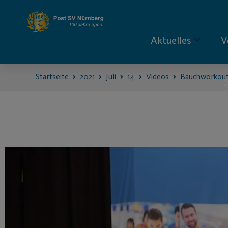
Aktuelles
V
Startseite
2021
Juli
14
Videos
Bauchworkou
S