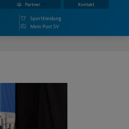
Partner
Kontakt
Sportkleidung
Mein Post SV