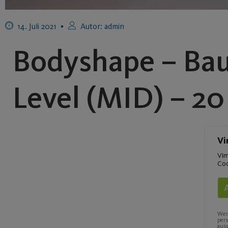
14. Juli 2021
Autor:
admin
Bodyshape – Ba
Level (MID) – 20
Vi
Vim
Coo
Wenn
per
ausg