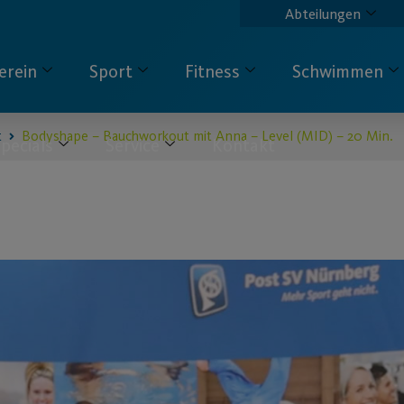
Abteilungen
erein
Sport
Fitness
Schwimmen
t
Bodyshape – Bauchworkout mit Anna – Level (MID) – 20 Min.
pecials
Service
Kontakt