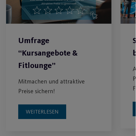
Umfrage
“Kursangebote &
Fitlounge”
A
P
Mitmachen und attraktive
F
Preise sichern!
WEITERLESEN