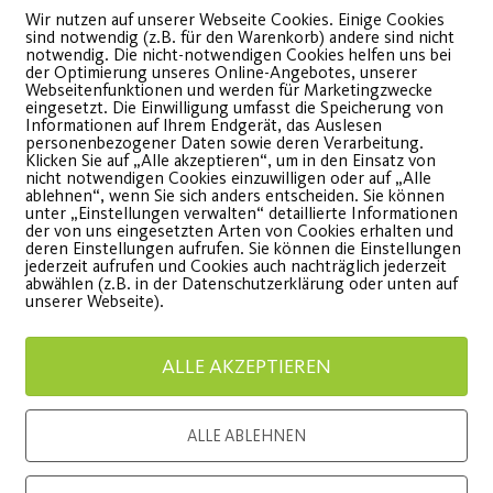
Wir nutzen auf unserer Webseite Cookies. Einige Cookies
sind notwendig (z.B. für den Warenkorb) andere sind nicht
notwendig. Die nicht-notwendigen Cookies helfen uns bei
der Optimierung unseres Online-Angebotes, unserer
Webseitenfunktionen und werden für Marketingzwecke
eingesetzt. Die Einwilligung umfasst die Speicherung von
Informationen auf Ihrem Endgerät, das Auslesen
Sportfestival 2026
Somme
personenbezogener Daten sowie deren Verarbeitung.
Klicken Sie auf „Alle akzeptieren“, um in den Einsatz von
nicht notwendigen Cookies einzuwilligen oder auf „Alle
begeistert Besucher
2026
ablehnen“, wenn Sie sich anders entscheiden. Sie können
unter „Einstellungen verwalten“ detaillierte Informationen
der von uns eingesetzten Arten von Cookies erhalten und
bwechslungsreiches
Fit und 
deren Einstellungen aufrufen. Sie können die Einstellungen
jederzeit aufrufen und Cookies auch nachträglich jederzeit
rogramm für die ganze
Kinder
abwählen (z.B. in der Datenschutzerklärung oder unten auf
unserer Webseite).
amilie
WEITE
ALLE AKZEPTIEREN
WEITERLESEN
ALLE ABLEHNEN