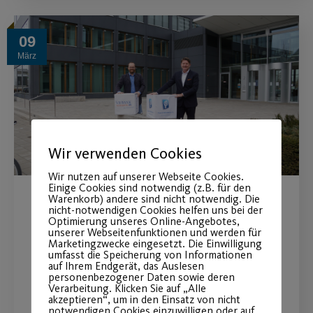
09
März
Wir verwenden Cookies
Wir nutzen auf unserer Webseite Cookies.
Einige Cookies sind notwendig (z.B. für den
Warenkorb) andere sind nicht notwendig. Die
VR Bank Nürnberg und Post
nicht-notwendigen Cookies helfen uns bei der
Optimierung unseres Online-Angebotes,
unserer Webseitenfunktionen und werden für
SV Nürnberg verlängern das
Marketingzwecke eingesetzt. Die Einwilligung
umfasst die Speicherung von Informationen
Hauptsponsoring vorzeitig
auf Ihrem Endgerät, das Auslesen
personenbezogener Daten sowie deren
bis 2024
Verarbeitung. Klicken Sie auf „Alle
akzeptieren“, um in den Einsatz von nicht
notwendigen Cookies einzuwilligen oder auf