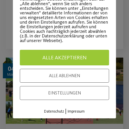
Aktuelles Engagement wird um das
„Alle ablehnen“, wenn Sie sich anders
entscheiden. Sie können unter „Einstellungen
Projekt „Post SV on Ice“ erweitert.
verwalten“ detaillierte Informationen der von
uns eingesetzten Arten von Cookies erhalten
und deren Einstellungen aufrufen. Sie können
die Einstellungen jederzeit aufrufen und
WEITERLESEN
Cookies auch nachträglich jederzeit abwählen
(z.B. in der Datenschutzerklärung oder unten
auf unserer Webseite).
ALLE AKZEPTIEREN
04
März
ALLE ABLEHNEN
EINSTELLUNGEN
|
Datenschutz
Impressum