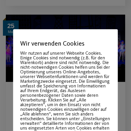
25
Mai
Wir verwenden Cookies
Wir nutzen auf unserer Webseite Cookies.
Einige Cookies sind notwendig (z.B. für den
Warenkorb) andere sind nicht notwendig. Die
nicht-notwendigen Cookies helfen uns bei der
Optimierung unseres Online-Angebotes,
unserer Webseitenfunktionen und werden für
Marketingzwecke eingesetzt. Die Einwilligung
umfasst die Speicherung von Informationen
auf Ihrem Endgerät, das Auslesen
personenbezogener Daten sowie deren
Wow… was für ein Applaus !
Verarbeitung. Klicken Sie auf „Alle
akzeptieren“, um in den Einsatz von nicht
notwendigen Cookies einzuwilligen oder auf
Die Traumtänzer Ballettshow 2022 war
„Alle ablehnen“, wenn Sie sich anders
entscheiden. Sie können unter „Einstellungen
ein voller Erfolg
verwalten“ detaillierte Informationen der von
uns eingesetzten Arten von Cookies erhalten