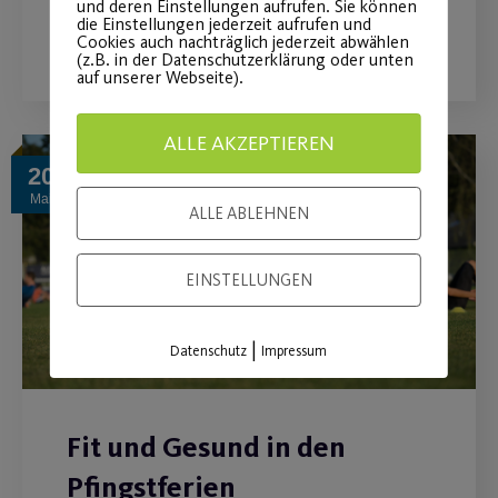
und deren Einstellungen aufrufen. Sie können
die Einstellungen jederzeit aufrufen und
WEITERLESEN
Cookies auch nachträglich jederzeit abwählen
(z.B. in der Datenschutzerklärung oder unten
auf unserer Webseite).
ALLE AKZEPTIEREN
20
Mai
ALLE ABLEHNEN
EINSTELLUNGEN
|
Datenschutz
Impressum
Fit und Gesund in den
Pfingstferien