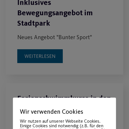
Inklusives
Bewegungsangebot im
Stadtpark
Neues Angebot "Bunter Sport"
WEITERLESEN
Ferienschwimmkurse in den
Herbstferien
Wir verwenden Cookies
Wir nutzen auf unserer Webseite Cookies.
Die Anmeldung für unsere
Einige Cookies sind notwendig (z.B. für den