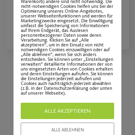
Ferienschwimmkurse in den
Warenkorb) andere sind nicht notwendig. Die
nicht-notwendigen Cookies helfen uns bei der
Herbstferien ist online!
Optimierung unseres Online-Angebotes,
unserer Webseitenfunktionen und werden für
Marketingzwecke eingesetzt. Die Einwilligung
umfasst die Speicherung von Informationen
WEITERLESEN
auf Ihrem Endgerät, das Auslesen
personenbezogener Daten sowie deren
Verarbeitung. Klicken Sie auf „Alle
akzeptieren“, um in den Einsatz von nicht
notwendigen Cookies einzuwilligen oder auf
„Alle ablehnen“, wenn Sie sich anders
entscheiden. Sie können unter „Einstellungen
verwalten“ detaillierte Informationen der von
uns eingesetzten Arten von Cookies erhalten
und deren Einstellungen aufrufen. Sie können
Load More
die Einstellungen jederzeit aufrufen und
Cookies auch nachträglich jederzeit abwählen
(z.B. in der Datenschutzerklärung oder unten
auf unserer Webseite).
ALLE AKZEPTIEREN
ALLE ABLEHNEN