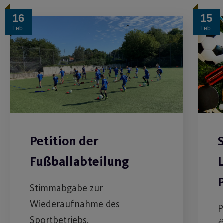
16
15
Feb.
Feb.
Petition der
S
Fußballabteilung
Stimmabgabe zur
Wiederaufnahme des
P
Sportbetriebs.