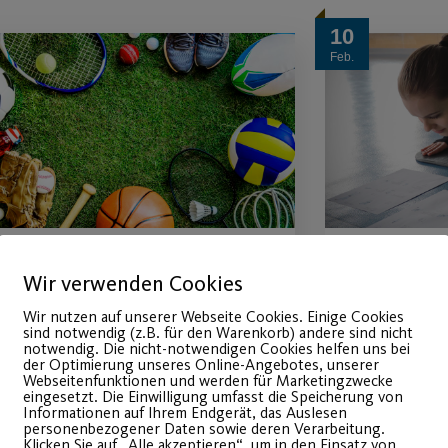
10
Feb.
port als Teil der
Indivi
Wir verwenden Cookies
Wir nutzen auf unserer Webseite Cookies. Einige Cookies
Lösung – nicht des
Traini
sind notwendig (z.B. für den Warenkorb) andere sind nicht
notwendig. Die nicht-notwendigen Cookies helfen uns bei
Problems
der Optimierung unseres Online-Angebotes, unserer
Ab 15.02. 
Webseitenfunktionen und werden für Marketingzwecke
eingesetzt. Die Einwilligung umfasst die Speicherung von
Fitnessstu
Informationen auf Ihrem Endgerät, das Auslesen
ost SV setzt sich für die
personenbezogener Daten sowie deren Verarbeitung.
Klicken Sie auf „Alle akzeptieren“, um in den Einsatz von