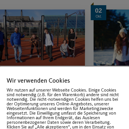
02
Okt.
Wir verwenden Cookies
Terminangebot beim
Skibasa
Wir nutzen auf unserer Webseite Cookies. Einige Cookies
Kinderorthopäden
Oktobe
sind notwendig (z.B. für den Warenkorb) andere sind nicht
notwendig. Die nicht-notwendigen Cookies helfen uns bei
der Optimierung unseres Online-Angebotes, unserer
m 1. November von 16 bis 19
Gut erhal
Webseitenfunktionen und werden für Marketingzwecke
eingesetzt. Die Einwilligung umfasst die Speicherung von
hr in unserer Fitlounge.
Winterspo
Informationen auf Ihrem Endgerät, das Auslesen
personenbezogener Daten sowie deren Verarbeitung.
oder dein
Klicken Sie auf „Alle akzeptieren“, um in den Einsatz von