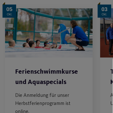
05
03
Okt.
Okt.
Ferienschwimmkurse
und Aquaspecials
Die Anmeldung für unser
A
Herbstferienprogramm ist
U
online.