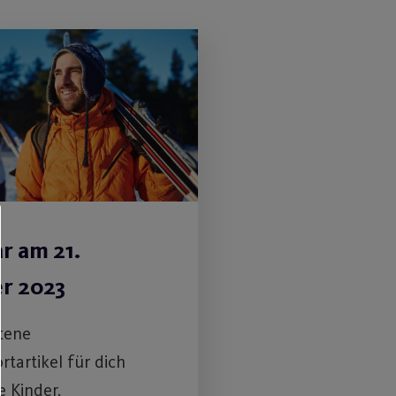
r am 21.
r 2023
tene
rtartikel für dich
e Kinder.