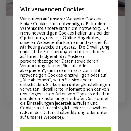
Wir verwenden Cookies
Wir nutzen auf unserer Webseite Cookies.
Einige Cookies sind notwendig (z.B. für den
Warenkorb) andere sind nicht notwendig. Die
Yoga Flow, Yin Yoga und
nicht-notwendigen Cookies helfen uns bei der
Optimierung unseres Online-Angebotes,
Dance Ecstatic
unserer Webseitenfunktionen und werden für
Marketingzwecke eingesetzt. Die Einwilligung
umfasst die Speicherung von Informationen
Neuheiten aus dem Fit und Gesund
auf Ihrem Endgerät, das Auslesen
personenbezogener Daten sowie deren
Kursbereich
Verarbeitung. Klicken Sie auf „Alle
akzeptieren“, um in den Einsatz von nicht
notwendigen Cookies einzuwilligen oder auf
„Alle ablehnen“, wenn Sie sich anders
WEITERLESEN
entscheiden. Sie können unter „Einstellungen
verwalten“ detaillierte Informationen der von
uns eingesetzten Arten von Cookies erhalten
und deren Einstellungen aufrufen. Sie können
die Einstellungen jederzeit aufrufen und
Cookies auch nachträglich jederzeit abwählen
(z.B. in der Datenschutzerklärung oder unten
auf unserer Webseite).
Load More