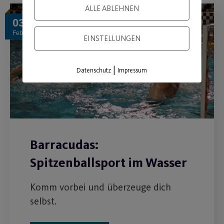
ALLE ABLEHNEN
03
Feb.
EINSTELLUNGEN
|
Datenschutz
Impressum
Barracudas:
Spitzenballsport im Wasser
Komm vorbei und überzeuge dich
selbst.