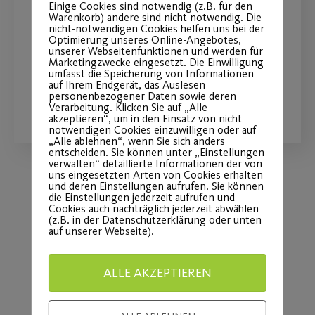
Einige Cookies sind notwendig (z.B. für den
Warenkorb) andere sind nicht notwendig. Die
nicht-notwendigen Cookies helfen uns bei der
am Samstag, 21.05.22 mit Schloss- und
Optimierung unseres Online-Angebotes,
Altstadtführung
unserer Webseitenfunktionen und werden für
Marketingzwecke eingesetzt. Die Einwilligung
umfasst die Speicherung von Informationen
auf Ihrem Endgerät, das Auslesen
personenbezogener Daten sowie deren
WEITERLESEN
Verarbeitung. Klicken Sie auf „Alle
akzeptieren“, um in den Einsatz von nicht
notwendigen Cookies einzuwilligen oder auf
„Alle ablehnen“, wenn Sie sich anders
entscheiden. Sie können unter „Einstellungen
verwalten“ detaillierte Informationen der von
uns eingesetzten Arten von Cookies erhalten
und deren Einstellungen aufrufen. Sie können
die Einstellungen jederzeit aufrufen und
Load More
Cookies auch nachträglich jederzeit abwählen
(z.B. in der Datenschutzerklärung oder unten
auf unserer Webseite).
ALLE AKZEPTIEREN