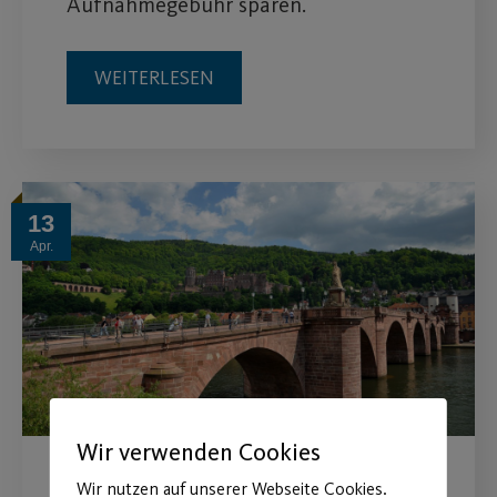
Aufnahmegebühr sparen.
WEITERLESEN
13
Apr.
Wir verwenden Cookies
Reise nach Heidelberg
Wir nutzen auf unserer Webseite Cookies.