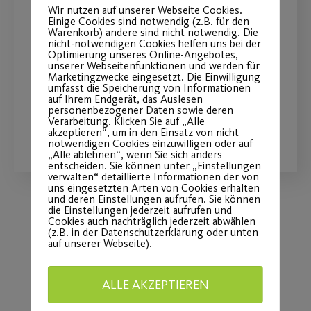
Weihnachtsgrüße des Post
Wir nutzen auf unserer Webseite Cookies.
Einige Cookies sind notwendig (z.B. für den
SV
Warenkorb) andere sind nicht notwendig. Die
nicht-notwendigen Cookies helfen uns bei der
Optimierung unseres Online-Angebotes,
Frohe Weihnachten und viel
unserer Webseitenfunktionen und werden für
Marketingzwecke eingesetzt. Die Einwilligung
Gesundheit für das neue Jahr 2023.
umfasst die Speicherung von Informationen
auf Ihrem Endgerät, das Auslesen
personenbezogener Daten sowie deren
Verarbeitung. Klicken Sie auf „Alle
WEITERLESEN
akzeptieren“, um in den Einsatz von nicht
notwendigen Cookies einzuwilligen oder auf
„Alle ablehnen“, wenn Sie sich anders
entscheiden. Sie können unter „Einstellungen
verwalten“ detaillierte Informationen der von
uns eingesetzten Arten von Cookies erhalten
und deren Einstellungen aufrufen. Sie können
die Einstellungen jederzeit aufrufen und
Cookies auch nachträglich jederzeit abwählen
Load More
(z.B. in der Datenschutzerklärung oder unten
auf unserer Webseite).
ALLE AKZEPTIEREN