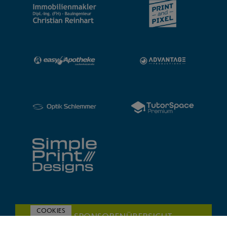
COOKIES
ZUR SPONSORENÜBERSICHT