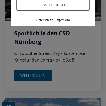
EINSTELLUNGEN
|
Datenschutz
Impressum
Sportlich in den CSD
Nürnberg
Christopher Street Day - kostenlose
Kursstunden vom 25.07.-06.08
WEITERLESEN