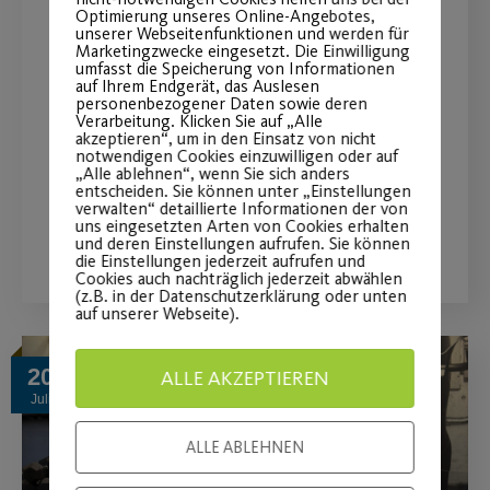
Optimierung unseres Online-Angebotes,
Kostenloses Kursangebot in
unserer Webseitenfunktionen und werden für
Marketingzwecke eingesetzt. Die Einwilligung
umfasst die Speicherung von Informationen
Schniegling
auf Ihrem Endgerät, das Auslesen
personenbezogener Daten sowie deren
Verarbeitung. Klicken Sie auf „Alle
Plätze frei ab Mi. 16.09. - immer von
akzeptieren“, um in den Einsatz von nicht
notwendigen Cookies einzuwilligen oder auf
11.15-12.15 Uhr
„Alle ablehnen“, wenn Sie sich anders
entscheiden. Sie können unter „Einstellungen
verwalten“ detaillierte Informationen der von
uns eingesetzten Arten von Cookies erhalten
WEITERLESEN
und deren Einstellungen aufrufen. Sie können
die Einstellungen jederzeit aufrufen und
Cookies auch nachträglich jederzeit abwählen
(z.B. in der Datenschutzerklärung oder unten
auf unserer Webseite).
20
ALLE AKZEPTIEREN
Juli
ALLE ABLEHNEN