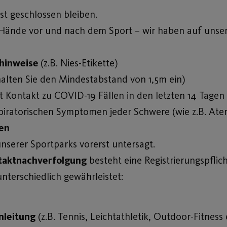
st geschlossen bleiben.
re Hände vor und nach dem Sport – wir haben auf unse
hinweise
(z.B. Nies-Etikette)
halten Sie den Mindestabstand von 1,5m ein)
t Kontakt zu COVID-19 Fällen in den letzten 14 Tagen
iratorischen Symptomen jeder Schwere (wie z.B. At
en
serer Sportparks vorerst untersagt.
taktnachverfolgung
besteht eine Registrierungspflich
terschiedlich gewährleistet:
nleitung
(z.B. Tennis, Leichtathletik, Outdoor-Fitness e