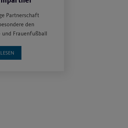
umpartner
ige Partnerschaft
sbesondere den
 und Frauenfußball
RLESEN