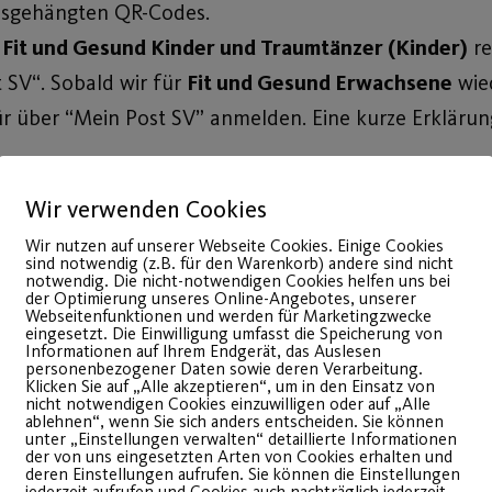
ausgehängten QR-Codes.
 Fit und Gesund Kinder und Traumtänzer (Kinder)
re
 SV“. Sobald wir für
Fit und Gesund Erwachsene
wie
ür über “Mein Post SV” anmelden. Eine kurze Erklär
en Abteilungen
, erfolgt die Dokumentation vor Ort üb
Wir verwenden Cookies
nformieren Sie sich bitte auf der Abteilungswebsite, 
Wir nutzen auf unserer Webseite Cookies. Einige Cookies
sind notwendig (z.B. für den Warenkorb) andere sind nicht
notwendig. Die nicht-notwendigen Cookies helfen uns bei
 treiben zu können.
der Optimierung unseres Online-Angebotes, unserer
Webseitenfunktionen und werden für Marketingzwecke
eingesetzt. Die Einwilligung umfasst die Speicherung von
Informationen auf Ihrem Endgerät, das Auslesen
personenbezogener Daten sowie deren Verarbeitung.
Klicken Sie auf „Alle akzeptieren“, um in den Einsatz von
nicht notwendigen Cookies einzuwilligen oder auf „Alle
ablehnen“, wenn Sie sich anders entscheiden. Sie können
unter „Einstellungen verwalten“ detaillierte Informationen
der von uns eingesetzten Arten von Cookies erhalten und
deren Einstellungen aufrufen. Sie können die Einstellungen
jederzeit aufrufen und Cookies auch nachträglich jederzeit