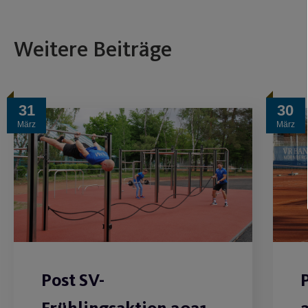
Weitere Beiträge
31
30
März
März
Post SV-