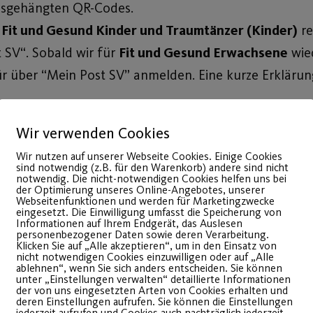
ausgehängten QR-Codes.
 Fit und Gesund Kinder und Traumtänzer (Kinder)
re
 SV“. Sobald wir für
Fit und Gesund Erwachsene
wie
ür über “Mein Post SV” anmelden. Eine kurze Erklär
en Abteilungen
, erfolgt die Dokumentation vor Ort üb
Wir verwenden Cookies
nformieren Sie sich bitte auf der Abteilungswebsite, 
Wir nutzen auf unserer Webseite Cookies. Einige Cookies
sind notwendig (z.B. für den Warenkorb) andere sind nicht
notwendig. Die nicht-notwendigen Cookies helfen uns bei
 treiben zu können.
der Optimierung unseres Online-Angebotes, unserer
Webseitenfunktionen und werden für Marketingzwecke
eingesetzt. Die Einwilligung umfasst die Speicherung von
Informationen auf Ihrem Endgerät, das Auslesen
personenbezogener Daten sowie deren Verarbeitung.
Klicken Sie auf „Alle akzeptieren“, um in den Einsatz von
nicht notwendigen Cookies einzuwilligen oder auf „Alle
ablehnen“, wenn Sie sich anders entscheiden. Sie können
unter „Einstellungen verwalten“ detaillierte Informationen
der von uns eingesetzten Arten von Cookies erhalten und
deren Einstellungen aufrufen. Sie können die Einstellungen
jederzeit aufrufen und Cookies auch nachträglich jederzeit