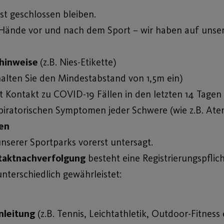
st geschlossen bleiben.
re Hände vor und nach dem Sport – wir haben auf unse
hinweise
(z.B. Nies-Etikette)
halten Sie den Mindestabstand von 1,5m ein)
t Kontakt zu COVID-19 Fällen in den letzten 14 Tagen
iratorischen Symptomen jeder Schwere (wie z.B. At
en
serer Sportparks vorerst untersagt.
taktnachverfolgung
besteht eine Registrierungspflich
terschiedlich gewährleistet:
nleitung
(z.B. Tennis, Leichtathletik, Outdoor-Fitness e