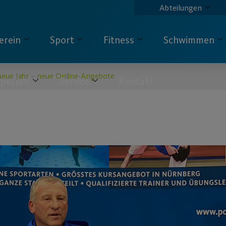
Abteilungen
erein
Sport
Fitness
Schwimmen
 neue Jahr – neue Online-Angebote
pecials
Service
Kontakt