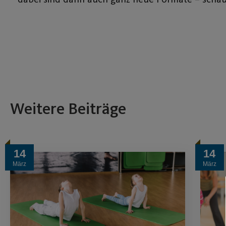
Weitere Beiträge
14
14
März
März