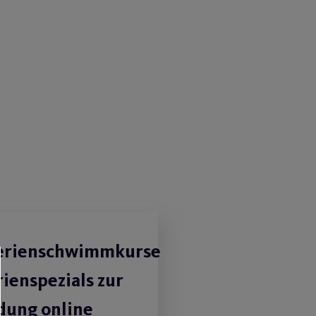
erienschwimmkurse
ienspezials zur
ung online