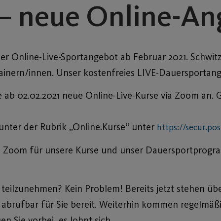
r – neue Online-A
er Online-Live-Sportangebot ab Februar 2021. Schwitz
ainern/innen. Unser kostenfreies LIVE-Dauersportang
 ab 02.02.2021 neue Online-Live-Kurse via Zoom an.
unter der Rubrik „Online.Kurse“ unter
https://secur.po
 bei Zoom für unsere Kurse und unser Dauersportprog
teilzunehmen? Kein Problem! Bereits jetzt stehen üb
 abrufbar für Sie bereit. Weiterhin kommen regelmäß
 Sie vorbei, es lohnt sich.