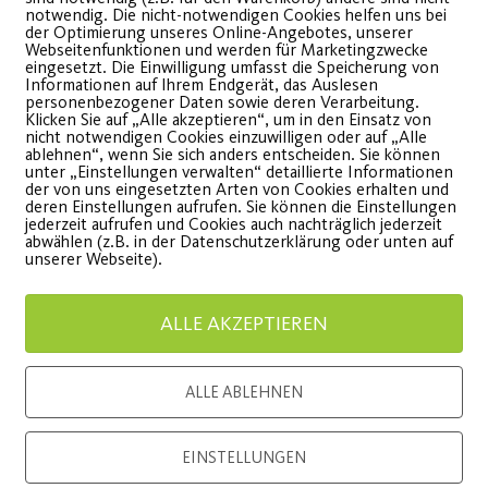
notwendig. Die nicht-notwendigen Cookies helfen uns bei
der Optimierung unseres Online-Angebotes, unserer
Jetzt noc
Webseitenfunktionen und werden für Marketingzwecke
eingesetzt. Die Einwilligung umfasst die Speicherung von
sichern!
Informationen auf Ihrem Endgerät, das Auslesen
personenbezogener Daten sowie deren Verarbeitung.
Zumba®-Kids am
Klicken Sie auf „Alle akzeptieren“, um in den Einsatz von
nicht notwendigen Cookies einzuwilligen oder auf „Alle
Hasenbuck
WEITE
ablehnen“, wenn Sie sich anders entscheiden. Sie können
unter „Einstellungen verwalten“ detaillierte Informationen
der von uns eingesetzten Arten von Cookies erhalten und
deren Einstellungen aufrufen. Sie können die Einstellungen
ommt gerne mal zu einer
jederzeit aufrufen und Cookies auch nachträglich jederzeit
abwählen (z.B. in der Datenschutzerklärung oder unten auf
robestunde vorbei!
unserer Webseite).
ALLE AKZEPTIEREN
WEITERLESEN
ALLE ABLEHNEN
EINSTELLUNGEN
Load More