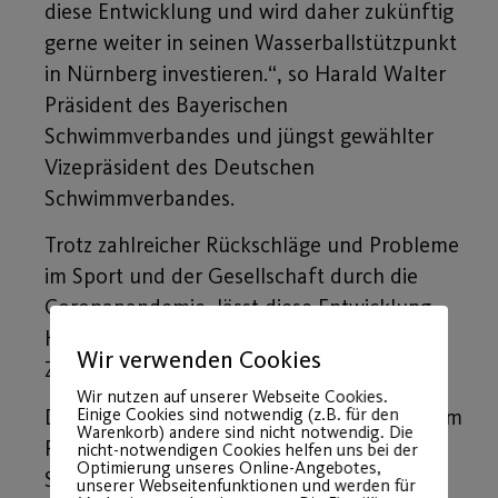
diese Entwicklung und wird daher zukünftig
gerne weiter in seinen Wasserballstützpunkt
in Nürnberg investieren.“, so Harald Walter
Präsident des Bayerischen
Schwimmverbandes und jüngst gewählter
Vizepräsident des Deutschen
Schwimmverbandes.
Trotz zahlreicher Rückschläge und Probleme
im Sport und der Gesellschaft durch die
Coronapandemie, lässt diese Entwicklung
Hoffnung aufkommen und positiv in die
Wir verwenden Cookies
Zukunft blicken.
Wir nutzen auf unserer Webseite Cookies.
Einige Cookies sind notwendig (z.B. für den
Die intensive Zusammenarbeit zwischen dem
Warenkorb) andere sind nicht notwendig. Die
Post SV Nürnberg und dem Bayerischen
nicht-notwendigen Cookies helfen uns bei der
Optimierung unseres Online-Angebotes,
Schwimmverband ist in jedem Fall für die
unserer Webseitenfunktionen und werden für