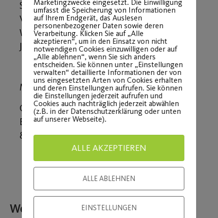
Marketingzwecke eingesetzt. Die Einwilligung
Stadt Nürnberg und den Schwimmsport
umfasst die Speicherung von Informationen
auf Ihrem Endgerät, das Auslesen
Vorort ein wichtiger Schritt zur
personenbezogener Daten sowie deren
Weiterentwicklung in den kommenden
Verarbeitung. Klicken Sie auf „Alle
akzeptieren“, um in den Einsatz von nicht
Jahren.
notwendigen Cookies einzuwilligen oder auf
„Alle ablehnen“, wenn Sie sich anders
entscheiden. Sie können unter „Einstellungen
verwalten“ detaillierte Informationen der von
uns eingesetzten Arten von Cookies erhalten
Mit sportlichen Grüßen
und deren Einstellungen aufrufen. Sie können
die Einstellungen jederzeit aufrufen und
Cookies auch nachträglich jederzeit abwählen
Christian Naruisch
(z.B. in der Datenschutzerklärung oder unten
auf unserer Webseite).
BSV Jugendrundenleiter
& Öffentlichkeitsarbeit Wasserball
ALLE AKZEPTIEREN
ALLE ABLEHNEN
Weitere Beiträge
EINSTELLUNGEN