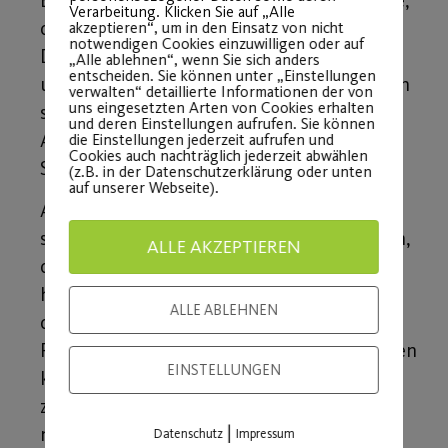
Verarbeitung. Klicken Sie auf „Alle
den Post SV nicht mehr geben würde.
akzeptieren“, um in den Einsatz von nicht
notwendigen Cookies einzuwilligen oder auf
Deswegen gilt noch einmal der Dank all
„Alle ablehnen“, wenn Sie sich anders
entscheiden. Sie können unter „Einstellungen
unseren Mitgliedern, die dem Verein auch in
verwalten“ detaillierte Informationen der von
uns eingesetzten Arten von Cookies erhalten
schwierigen Zeiten treu geblieben sind. Ob
und deren Einstellungen aufrufen. Sie können
Aikido oder Zumba – wir alle sind der Post
die Einstellungen jederzeit aufrufen und
Cookies auch nachträglich jederzeit abwählen
SV!
(z.B. in der Datenschutzerklärung oder unten
auf unserer Webseite).
Auch wenn 2021 sicherlich noch ein
schwieriges Jahr wird, sind wir zuversichtlich,
ALLE AKZEPTIEREN
dass wir gemeinsam gestärkt aus der Krise
hervorgehen. Ebenso hoffen wir inständig,
ALLE ABLEHNEN
dass Sie bald wieder unter dem Dach Ihres
Post SV Ihr normales Sportleben aufnehmen
EINSTELLUNGEN
können. An dieser Stelle können wir Ihnen
zusichern, dass wir bereits jetzt an vielen
|
nachhaltigen Neuerungen, Trends,
Datenschutz
Impressum