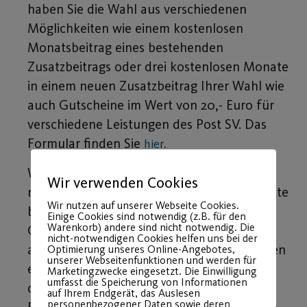
haben Sie die Wahl aus verschiedenen
Möglichkeiten wie einem kostenlosen
Monatsbeitrag eines bestehenden
Zusatzbeitrags oder drei kostenlosen Monate
in einem neuen Zusatzbeitrag Ihrer Wahl wie
auch Gutscheine im Wert von 20,- Euro für
verschiedene Leistungen des Post SV. Das
Formular finden Sie
hier.
Wenn Sie dieses in Anspruch nehmen
Wir verwenden Cookies
möchten, schicken Sie uns das Formular bitte
Wir nutzen auf unserer Webseite Cookies.
bis zum 15. Dezember zurück in unsere
Einige Cookies sind notwendig (z.B. für den
Warenkorb) andere sind nicht notwendig. Die
Geschäftsstelle, gerne auch per Email
nicht-notwendigen Cookies helfen uns bei der
an
. Wir hoffen, dass wir Ihnen
Optimierung unseres Online-Angebotes,
info@post-sv.de
unserer Webseitenfunktionen und werden für
einen kurzen, transparenten Überblick
Marketingzwecke eingesetzt. Die Einwilligung
umfasst die Speicherung von Informationen
darüber geben konnten, was mit Ihren
auf Ihrem Endgerät, das Auslesen
personenbezogener Daten sowie deren
Beiträgen geschieht und warum es ohne sie,