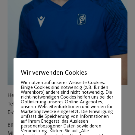
Wir verwenden Cookies
Wir nutzen auf unserer Webseite Cookies.
Einige Cookies sind notwendig (z.B. für den
Warenkorb) andere sind nicht notwendig. Die
Henry Frankenberger
nicht-notwendigen Cookies helfen uns bei der
Optimierung unseres Online-Angebotes,
Tel: 0911-540554763
unserer Webseitenfunktionen und werden für
Marketingzwecke eingesetzt. Die Einwilligung
E-Mail:
kindersport@post-sv.de
umfasst die Speicherung von Informationen
auf Ihrem Endgerät, das Auslesen
Bürozeiten (außerhalb der Ferien):
personenbezogener Daten sowie deren
Verarbeitung. Klicken Sie auf „Alle
Mittwoch 10-13 Uhr