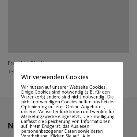
Franziska Fichtinger
Tel: 0173 257 63 21
Wir verwenden Cookies
Wir nutzen auf unserer Webseite Cookies.
Einige Cookies sind notwendig (z.B. für den
Warenkorb) andere sind nicht notwendig. Die
nicht-notwendigen Cookies helfen uns bei der
Optimierung unseres Online-Angebotes,
unserer Webseitenfunktionen und werden für
Marketingzwecke eingesetzt. Die Einwilligung
umfasst die Speicherung von Informationen
Neuigkeiten vom Fechten
auf Ihrem Endgerät, das Auslesen
personenbezogener Daten sowie deren
Verarbeitung. Klicken Sie auf „Alle