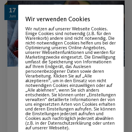
17
Juni
Wir verwenden Cookies
Wir nutzen auf unserer Webseite Cookies.
Einige Cookies sind notwendig (z.B. für den
Warenkorb) andere sind nicht notwendig. Die
nicht-notwendigen Cookies helfen uns bei der
Optimierung unseres Online-Angebotes,
unserer Webseitenfunktionen und werden für
Marketingzwecke eingesetzt. Die Einwilligung
umfasst die Speicherung von Informationen
auf Ihrem Endgerät, das Auslesen
personenbezogener Daten sowie deren
Verarbeitung. Klicken Sie auf „Alle
Info-Abend: Ausgewogene
akzeptieren“, um in den Einsatz von nicht
notwendigen Cookies einzuwilligen oder auf
„Alle ablehnen“, wenn Sie sich anders
Ernährung
entscheiden. Sie können unter „Einstellungen
verwalten“ detaillierte Informationen der von
uns eingesetzten Arten von Cookies erhalten
|
Allgemein
Prävention
und deren Einstellungen aufrufen. Sie können
die Einstellungen jederzeit aufrufen und
Cookies auch nachträglich jederzeit abwählen
Kostenloser Info-Abend am
(z.B. in der Datenschutzerklärung oder unten
23.07.2024
auf unserer Webseite).