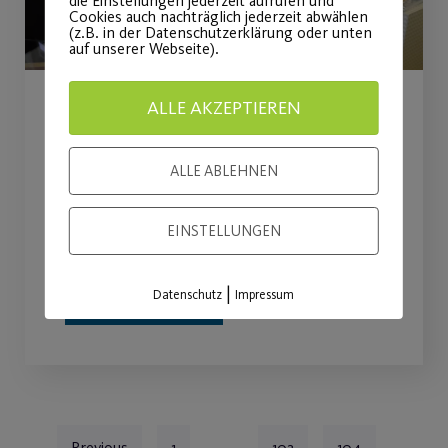
die Einstellungen jederzeit aufrufen und
Cookies auch nachträglich jederzeit abwählen
(z.B. in der Datenschutzerklärung oder unten
auf unserer Webseite).
ALLE AKZEPTIEREN
Geschäftsstelle bis auf
Weiteres geschlossen!
ALLE ABLEHNEN
Die Pandemie zwingt unsere
EINSTELLUNGEN
Geschäftsstelle in eine Pause.
|
Datenschutz
Impressum
WEITERLESEN
Previous
1
…
103
104