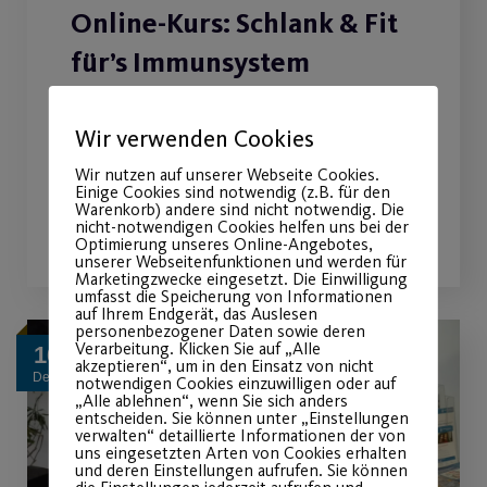
Online-Kurs: Schlank & Fit
für’s Immunsystem
Betreuter Online-Kurs zu den
Wir verwenden Cookies
Themen Ernährung und Sport.
Wir nutzen auf unserer Webseite Cookies.
Einige Cookies sind notwendig (z.B. für den
Warenkorb) andere sind nicht notwendig. Die
WEITERLESEN
nicht-notwendigen Cookies helfen uns bei der
Optimierung unseres Online-Angebotes,
unserer Webseitenfunktionen und werden für
Marketingzwecke eingesetzt. Die Einwilligung
umfasst die Speicherung von Informationen
auf Ihrem Endgerät, das Auslesen
personenbezogener Daten sowie deren
Verarbeitung. Klicken Sie auf „Alle
16
akzeptieren“, um in den Einsatz von nicht
Dez.
notwendigen Cookies einzuwilligen oder auf
„Alle ablehnen“, wenn Sie sich anders
entscheiden. Sie können unter „Einstellungen
verwalten“ detaillierte Informationen der von
uns eingesetzten Arten von Cookies erhalten
und deren Einstellungen aufrufen. Sie können