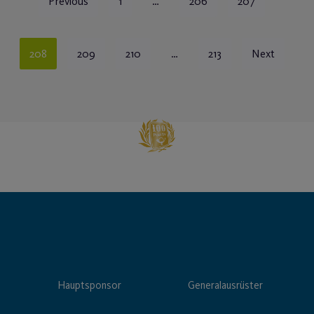
Previous
1
…
206
207
208
209
210
…
213
Next
Hauptsponsor
Generalausrüster