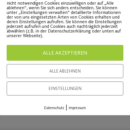
nicht notwendigen Cookies einzuwilligen oder auf „Alle
ablehnen“, wenn Sie sich anders entscheiden. Sie können
unter „Einstellungen verwalten“ detaillierte Informationen
onsor
Generalausrüster
der von uns eingesetzten Arten von Cookies erhalten und
deren Einstellungen aufrufen. Sie können die Einstellungen
jederzeit aufrufen und Cookies auch nachträglich jederzeit
Sichere dir dein Ticket
abwählen (z.B. in der Datenschutzerklärung oder unten auf
unserer Webseite).
für unsere
Jubiläumsfeier!
ALLE AKZEPTIEREN
Sei am am
21. November 2026
dabei und
ALLE ABLEHNEN
feiere mit uns 100 Jahre
Vereinsgeschichte!
Premium Partner:
EINSTELLUNGEN
JETZT TICKET SICHERN
|
Datenschutz
Impressum