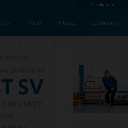
Abteilungen
erein
Sport
Fitness
Schwimmen
pecials
Service
Kontakt
Jahre Post SV
nberg
cke unseren
umsfilm, die exklusive
äumskleidung, unsere
äumsveranstaltungen
nsere Jubiläumschronik.