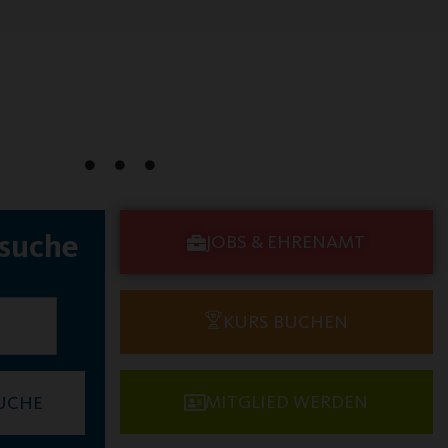
tsuche
JOBS & EHRENAMT
KURS BUCHEN
MITGLIED WERDEN
UCHE