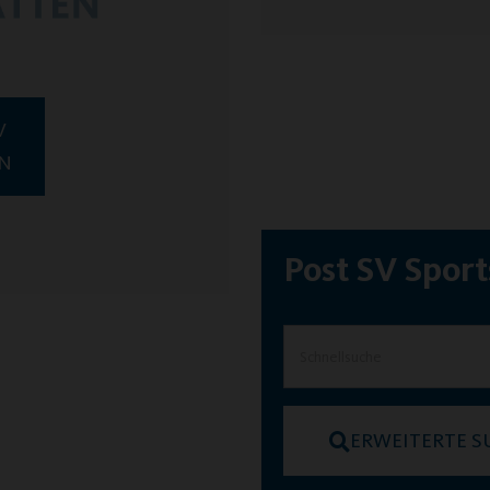
HR ERFAHREN
V
N
Post SV Spor
ERWEITERTE S