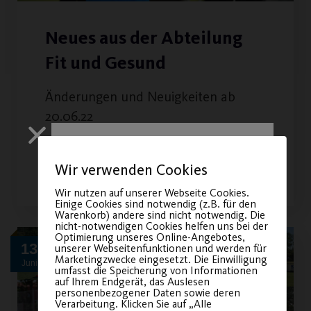
Neues aus der Abteilung
Fit und Gesund
Änderungen und Neuigkeiten ab
20.06.22
WEITERLESEN
Wir verwenden Cookies
Wir nutzen auf unserer Webseite Cookies.
Einige Cookies sind notwendig (z.B. für den
Warenkorb) andere sind nicht notwendig. Die
nicht-notwendigen Cookies helfen uns bei der
Optimierung unseres Online-Angebotes,
13
unserer Webseitenfunktionen und werden für
Marketingzwecke eingesetzt. Die Einwilligung
Juni
umfasst die Speicherung von Informationen
auf Ihrem Endgerät, das Auslesen
Sichere dir
personenbezogener Daten sowie deren
Verarbeitung. Klicken Sie auf „Alle