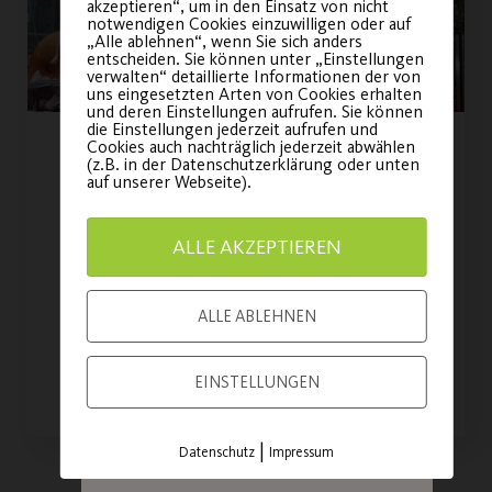
dein Ticket für
akzeptieren“, um in den Einsatz von nicht
notwendigen Cookies einzuwilligen oder auf
unsere
„Alle ablehnen“, wenn Sie sich anders
entscheiden. Sie können unter „Einstellungen
Jubiläumsfeier!
verwalten“ detaillierte Informationen der von
uns eingesetzten Arten von Cookies erhalten
und deren Einstellungen aufrufen. Sie können
die Einstellungen jederzeit aufrufen und
Sei am am
21. November
Cookies auch nachträglich jederzeit abwählen
Post SV-Sportfestival am 9.
(z.B. in der Datenschutzerklärung oder unten
2026
dabei und feiere
auf unserer Webseite).
Juli 2022
mit uns 100 Jahre
Vereinsgeschichte!
ALLE AKZEPTIEREN
Spiel, Spaß und Spannung für die
ganze Familie.
ALLE ABLEHNEN
JETZT TICKET
SICHERN
WEITERLESEN
EINSTELLUNGEN
|
Datenschutz
Impressum