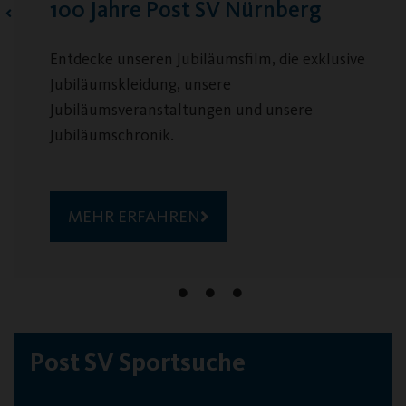
V Nürnberg
Jobs & Ehrenamt b
sfilm, die exklusive
Viele spannende Aufgaben 
e
n und unsere
MEHR ERFAHREN
Post SV Sportsuche