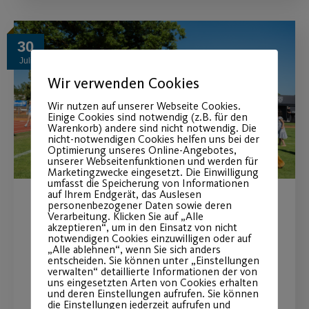
30
Juli
Wir verwenden Cookies
Wir nutzen auf unserer Webseite Cookies.
Einige Cookies sind notwendig (z.B. für den
Warenkorb) andere sind nicht notwendig. Die
nicht-notwendigen Cookies helfen uns bei der
Optimierung unseres Online-Angebotes,
unserer Webseitenfunktionen und werden für
Marketingzwecke eingesetzt. Die Einwilligung
umfasst die Speicherung von Informationen
auf Ihrem Endgerät, das Auslesen
personenbezogener Daten sowie deren
Post SV beim Bewegungstag
Verarbeitung. Klicken Sie auf „Alle
akzeptieren“, um in den Einsatz von nicht
„Ball“
notwendigen Cookies einzuwilligen oder auf
„Alle ablehnen“, wenn Sie sich anders
entscheiden. Sie können unter „Einstellungen
verwalten“ detaillierte Informationen der von
am 16.08.2026 auf der Wöhrder Wiese
uns eingesetzten Arten von Cookies erhalten
und deren Einstellungen aufrufen. Sie können
die Einstellungen jederzeit aufrufen und