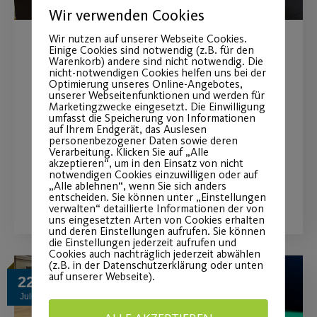
Wir verwenden Cookies
Wir nutzen auf unserer Webseite Cookies.
Einige Cookies sind notwendig (z.B. für den
JEDER MENSCH – Große
Warenkorb) andere sind nicht notwendig. Die
nicht-notwendigen Cookies helfen uns bei der
Tanzshows in der Stadthalle
Optimierung unseres Online-Angebotes,
unserer Webseitenfunktionen und werden für
Fürth!
Marketingzwecke eingesetzt. Die Einwilligung
umfasst die Speicherung von Informationen
auf Ihrem Endgerät, das Auslesen
personenbezogener Daten sowie deren
Jetzt noch schnell Tickets sichern!
Verarbeitung. Klicken Sie auf „Alle
akzeptieren“, um in den Einsatz von nicht
notwendigen Cookies einzuwilligen oder auf
„Alle ablehnen“, wenn Sie sich anders
WEITERLESEN
entscheiden. Sie können unter „Einstellungen
verwalten“ detaillierte Informationen der von
uns eingesetzten Arten von Cookies erhalten
und deren Einstellungen aufrufen. Sie können
die Einstellungen jederzeit aufrufen und
Cookies auch nachträglich jederzeit abwählen
(z.B. in der Datenschutzerklärung oder unten
auf unserer Webseite).
22
Juli