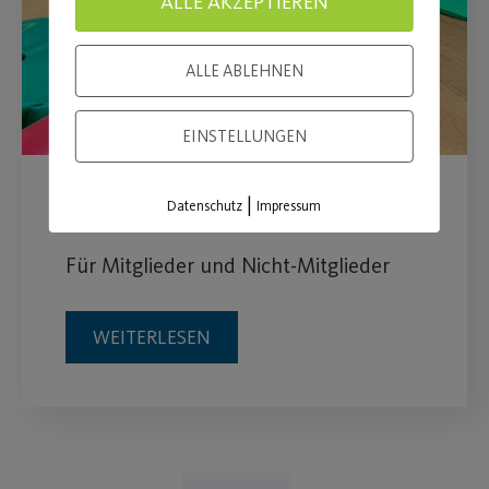
ALLE AKZEPTIEREN
ALLE ABLEHNEN
EINSTELLUNGEN
|
Sommerferienticket
Datenschutz
Impressum
Für Mitglieder und Nicht-Mitglieder
WEITERLESEN