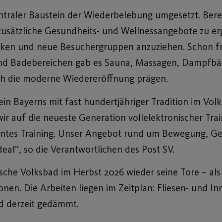
entraler Baustein der Wiederbelebung umgesetzt. Bere
zusätzliche Gesundheits- und Wellnessangebote zu e
ärken und neue Besuchergruppen anzuziehen. Schon f
d Badebereichen gab es Sauna, Massagen, Dampfbäd
uch die moderne Wiedereröffnung prägen.
ein Bayerns mit fast hundertjähriger Tradition im Volk
 auf die neueste Generation vollelektronischer Train
ientes Training. Unser Angebot rund um Bewegung, Ge
eal“, so die Verantwortlichen des Post SV.
sche Volksbad im Herbst 2026 wieder seine Tore – al
en. Die Arbeiten liegen im Zeitplan: Fliesen- und I
rd derzeit gedämmt.