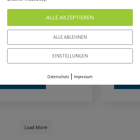
ALLE AKZEPTIEREN
Hitzeschlacht auf zwei
Post S
Rädern
Bewegu
ALLE ABLEHNEN
adtourbericht vom 30.07. -
am 16.08.
EINSTELLUNGEN
eiße Tour, coole Truppe
Wiese
|
Datenschutz
Impressum
WEITERLESEN
WEITE
Load More