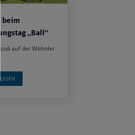
V beim
ngstag „Ball“
2026 auf der Wöhrder
RLESEN