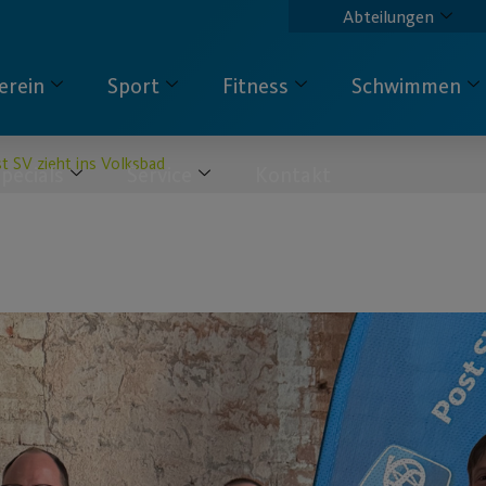
Abteilungen
erein
Sport
Fitness
Schwimmen
t SV zieht ins Volksbad
pecials
Service
Kontakt