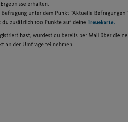
Ergebnisse erhalten.
 Befragung unter dem Punkt “Aktuelle Befragungen” i
t du zusätzlich 100 Punkte auf deine
Treuekarte.
striert hast, wurdest du bereits per Mail über die n
ekt an der Umfrage teilnehmen.