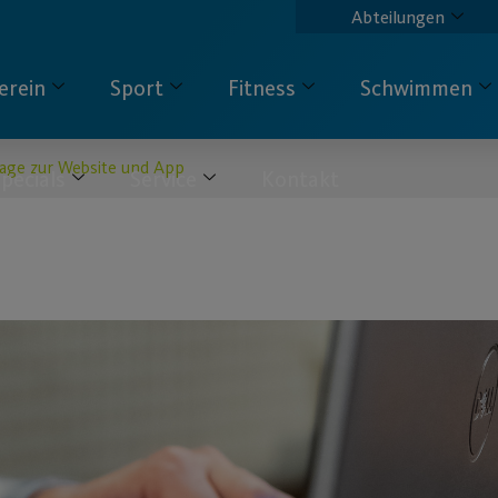
Abteilungen
erein
Sport
Fitness
Schwimmen
age zur Website und App
pecials
Service
Kontakt