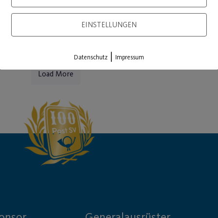
WEITERLESEN
WEITE
EINSTELLUNGEN
|
Datenschutz
Impressum
Load More
onsor
Generalausrüster