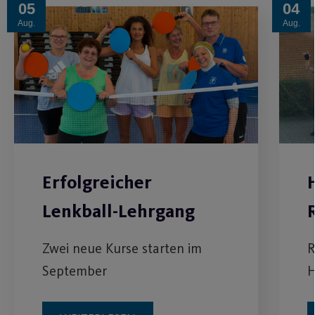
05
04
Aug.
Aug.
Erfolgreicher
Lenkball-Lehrgang
Zwei neue Kurse starten im
R
September
H