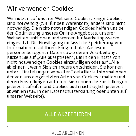
30
Wir verwenden Cookies
Juli
Wir nutzen auf unserer Webseite Cookies. Einige Cookies
sind notwendig (z.B. für den Warenkorb) andere sind nicht
notwendig. Die nicht-notwendigen Cookies helfen uns bei
der Optimierung unseres Online-Angebotes, unserer
Webseitenfunktionen und werden für Marketingzwecke
eingesetzt. Die Einwilligung umfasst die Speicherung von
Informationen auf Ihrem Endgerät, das Auslesen
personenbezogener Daten sowie deren Verarbeitung.
Klicken Sie auf „Alle akzeptieren“, um in den Einsatz von
nicht notwendigen Cookies einzuwilligen oder auf „Alle
ablehnen“, wenn Sie sich anders entscheiden. Sie können
unter „Einstellungen verwalten“ detaillierte Informationen
der von uns eingesetzten Arten von Cookies erhalten und
Hitzeschlacht auf zwei
Post S
deren Einstellungen aufrufen. Sie können die Einstellungen
jederzeit aufrufen und Cookies auch nachträglich jederzeit
Rädern
Bewegu
abwählen (z.B. in der Datenschutzerklärung oder unten auf
unserer Webseite).
adtourbericht vom 30.07. -
am 16.08.
ALLE AKZEPTIEREN
eiße Tour, coole Truppe
Wiese
ALLE ABLEHNEN