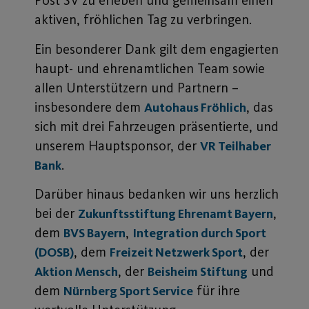
Post SV zu erleben und gemeinsam einen
aktiven, fröhlichen Tag zu verbringen.
Ein besonderer Dank gilt dem engagierten
haupt- und ehrenamtlichen Team sowie
allen Unterstützern und Partnern –
insbesondere dem
, das
Autohaus Fröhlich
sich mit drei Fahrzeugen präsentierte, und
unserem Hauptsponsor, der
VR Teilhaber
.
Bank
Darüber hinaus bedanken wir uns herzlich
bei der
,
Zukunftsstiftung Ehrenamt Bayern
dem
,
BVS Bayern
Integration durch Sport
, dem
, der
(DOSB)
Freizeit Netzwerk Sport
, der
und
Aktion Mensch
Beisheim Stiftung
dem
für ihre
Nürnberg Sport Service