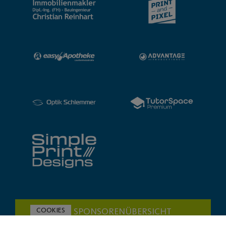
COOKIES
ZUR SPONSORENÜBERSICHT