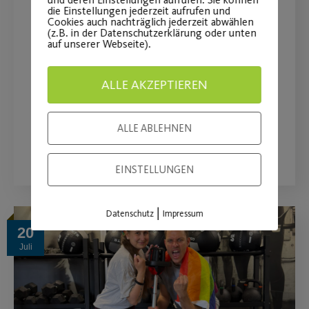
die Einstellungen jederzeit aufrufen und
Kostenloses Kursangebot in
Cookies auch nachträglich jederzeit abwählen
(z.B. in der Datenschutzerklärung oder unten
Schniegling
auf unserer Webseite).
Plätze frei ab Mi. 16.09. - immer von
ALLE AKZEPTIEREN
11.15-12.15 Uhr
ALLE ABLEHNEN
WEITERLESEN
EINSTELLUNGEN
|
Datenschutz
Impressum
20
Juli