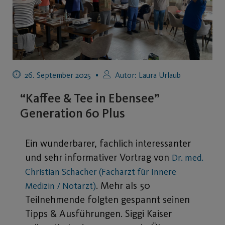
Generation 60 Plus
Ein wunderbarer, fachlich interessanter
und sehr informativer Vortrag von
Dr. med.
Christian Schacher (Facharzt für Innere
. Mehr als 50
Medizin / Notarzt)
Teilnehmende folgten gespannt seinen
Tipps & Ausführungen. Siggi Kaiser
präsentierte dazu spannende Übungen aus
seinem
in der
Lungensport-Angebot
Fitlounge.
Wir freuen uns über das große Interesse
und laden euch schon jetzt zum nächsten
Termin ein: Donnerstag, 23. Oktober 2025
von 14:00 – ca. 16:00 Uhr: