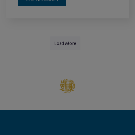
Hauptsponsor
Generalausrüster