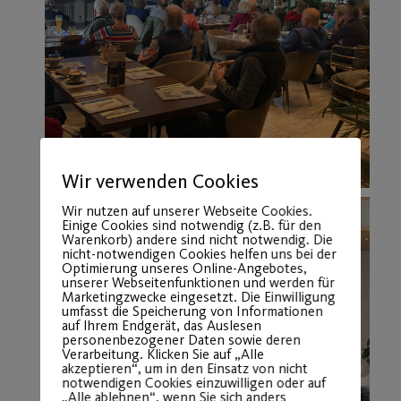
Wir verwenden Cookies
Wir nutzen auf unserer Webseite Cookies.
Einige Cookies sind notwendig (z.B. für den
Warenkorb) andere sind nicht notwendig. Die
nicht-notwendigen Cookies helfen uns bei der
Optimierung unseres Online-Angebotes,
unserer Webseitenfunktionen und werden für
Marketingzwecke eingesetzt. Die Einwilligung
umfasst die Speicherung von Informationen
auf Ihrem Endgerät, das Auslesen
personenbezogener Daten sowie deren
Verarbeitung. Klicken Sie auf „Alle
akzeptieren“, um in den Einsatz von nicht
notwendigen Cookies einzuwilligen oder auf
„Alle ablehnen“, wenn Sie sich anders
entscheiden. Sie können unter „Einstellungen
verwalten“ detaillierte Informationen der von
uns eingesetzten Arten von Cookies erhalten
und deren Einstellungen aufrufen. Sie können
die Einstellungen jederzeit aufrufen und
Cookies auch nachträglich jederzeit abwählen
(z.B. in der Datenschutzerklärung oder unten
auf unserer Webseite).