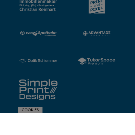
COOKIES
ZUR SPONSORENÜBERSICHT
© 2020 Post SV Nürnberg | Impressum und Datenschutz
Made with
by PASSGEBER