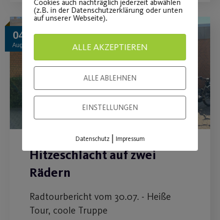
Cookies auch nachträglich jederzeit abwählen
(z.B. in der Datenschutzerklärung oder unten
auf unserer Webseite).
04
ALLE AKZEPTIEREN
Aug.
ALLE ABLEHNEN
EINSTELLUNGEN
|
Datenschutz
Impressum
Hitzeschlacht auf zwei
Rädern
Radtourbericht vom 30.07. - Heiße
Tour, coole Truppe