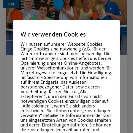
Aug.
Wir verwenden Cookies
Wir nutzen auf unserer Webseite Cookies.
Einige Cookies sind notwendig (z.B. für den
Warenkorb) andere sind nicht notwendig. Die
nicht-notwendigen Cookies helfen uns bei der
Optimierung unseres Online-Angebotes,
unserer Webseitenfunktionen und werden für
Erfolgreicher Lenkball-
Marketingzwecke eingesetzt. Die Einwilligung
umfasst die Speicherung von Informationen
Lehrgang
auf Ihrem Endgerät, das Auslesen
personenbezogener Daten sowie deren
Verarbeitung. Klicken Sie auf „Alle
Zwei neue Kurse starten im September
akzeptieren“, um in den Einsatz von nicht
notwendigen Cookies einzuwilligen oder auf
„Alle ablehnen“, wenn Sie sich anders
entscheiden. Sie können unter „Einstellungen
WEITERLESEN
verwalten“ detaillierte Informationen der von
uns eingesetzten Arten von Cookies erhalten
und deren Einstellungen aufrufen. Sie können
die Einstellungen jederzeit aufrufen und