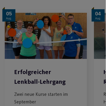
05
04
Aug.
Aug.
Erfolgreicher
Lenkball-Lehrgang
Zwei neue Kurse starten im
R
September
H