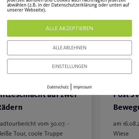
abwählen (z.B. in der Datenschutzerklärung oder unten auf
unserer Webseite).
30
Juli
ALLE AKZEPTIEREN
ALLE ABLEHNEN
EINSTELLUNGEN
|
Datenschutz
Impressum
Hitzeschlacht auf zwei
Post S
Rädern
Bewegu
adtourbericht vom 30.07. -
am 16.08.
eiße Tour, coole Truppe
Wiese