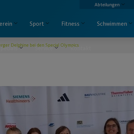
Abteilungen
erein
Sport
Fitness
Schwimmen
rger Delphine bei den Special Olympics
pecials
Service
Kontakt