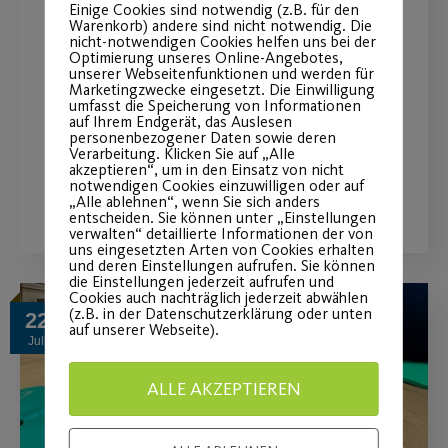
JEDER MENSCH – Große
Einige Cookies sind notwendig (z.B. für den
Warenkorb) andere sind nicht notwendig. Die
Tanzshows in der Stadthalle
nicht-notwendigen Cookies helfen uns bei der
Optimierung unseres Online-Angebotes,
Fürth!
unserer Webseitenfunktionen und werden für
Marketingzwecke eingesetzt. Die Einwilligung
umfasst die Speicherung von Informationen
Jetzt noch schnell Tickets sichern!
auf Ihrem Endgerät, das Auslesen
personenbezogener Daten sowie deren
Verarbeitung. Klicken Sie auf „Alle
akzeptieren“, um in den Einsatz von nicht
notwendigen Cookies einzuwilligen oder auf
WEITERLESEN
„Alle ablehnen“, wenn Sie sich anders
entscheiden. Sie können unter „Einstellungen
verwalten“ detaillierte Informationen der von
uns eingesetzten Arten von Cookies erhalten
und deren Einstellungen aufrufen. Sie können
die Einstellungen jederzeit aufrufen und
Cookies auch nachträglich jederzeit abwählen
(z.B. in der Datenschutzerklärung oder unten
22
auf unserer Webseite).
Juli
ALLE AKZEPTIEREN