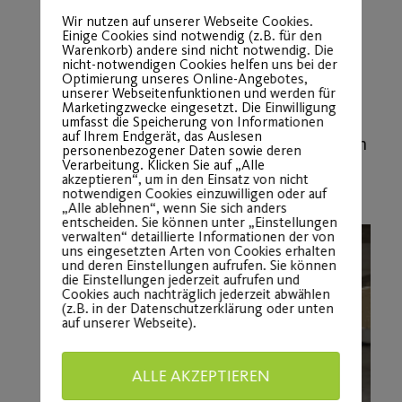
Entspannung zwischen den Einheiten
Wir nutzen auf unserer Webseite Cookies.
Einige Cookies sind notwendig (z.B. für den
sorgen – mit Blick ins Grüne.
Warenkorb) andere sind nicht notwendig. Die
nicht-notwendigen Cookies helfen uns bei der
Bistro & Beratung:
Ein
Optimierung unseres Online-Angebotes,
Bistrobereich
, ein
unserer Webseitenfunktionen und werden für
Marketingzwecke eingesetzt. Die Einwilligung
Beratungs-/Anamneseraum
sowie
umfasst die Speicherung von Informationen
auf Ihrem Endgerät, das Auslesen
Büroräume sind ebenfalls vorgesehen
personenbezogener Daten sowie deren
Verarbeitung. Klicken Sie auf „Alle
– für Austausch, Beratung und
akzeptieren“, um in den Einsatz von nicht
persönliche Betreuung.
notwendigen Cookies einzuwilligen oder auf
„Alle ablehnen“, wenn Sie sich anders
entscheiden. Sie können unter „Einstellungen
verwalten“ detaillierte Informationen der von
uns eingesetzten Arten von Cookies erhalten
und deren Einstellungen aufrufen. Sie können
die Einstellungen jederzeit aufrufen und
Cookies auch nachträglich jederzeit abwählen
(z.B. in der Datenschutzerklärung oder unten
auf unserer Webseite).
ALLE AKZEPTIEREN