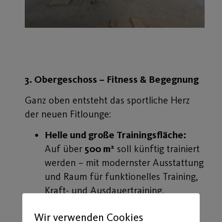
3. Obergeschoss – Fitness & Begegnung
Ganz oben entsteht das sportliche Herz
der neuen Fitlounge:
Helle und große Trainingsfläche:
Auf über
500 m²
soll künftig trainiert
werden – mit modernster Ausstattung
und Raum für funktionelles Training,
Kraft- und Ausdauertraining.
Loggia mit Ausblick:
Wir verwenden Cookies
Eine
große Loggia
wird für