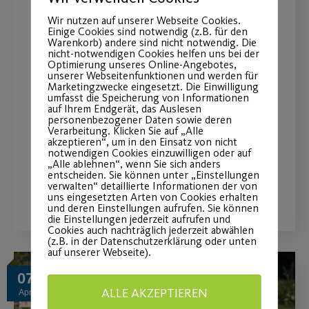
Wir nutzen auf unserer Webseite Cookies.
Einige Cookies sind notwendig (z.B. für den
Indoor-Fitnessstudios sind
Warenkorb) andere sind nicht notwendig. Die
nicht-notwendigen Cookies helfen uns bei der
weiter geschlossen – Wir
Optimierung unseres Online-Angebotes,
unserer Webseitenfunktionen und werden für
haben die Lösung für Sie!
Marketingzwecke eingesetzt. Die Einwilligung
umfasst die Speicherung von Informationen
auf Ihrem Endgerät, das Auslesen
personenbezogener Daten sowie deren
Das vielfältigste Outdoor-Fitnessstudio
Verarbeitung. Klicken Sie auf „Alle
der Region.
akzeptieren“, um in den Einsatz von nicht
notwendigen Cookies einzuwilligen oder auf
„Alle ablehnen“, wenn Sie sich anders
entscheiden. Sie können unter „Einstellungen
verwalten“ detaillierte Informationen der von
WEITERLESEN
uns eingesetzten Arten von Cookies erhalten
und deren Einstellungen aufrufen. Sie können
die Einstellungen jederzeit aufrufen und
Cookies auch nachträglich jederzeit abwählen
(z.B. in der Datenschutzerklärung oder unten
auf unserer Webseite).
07
ALLE AKZEPTIEREN
Apr.