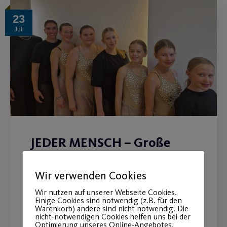
23
Juli
JEDER MENSCH – Große
Tanzshows in der Stadthalle
Wir verwenden Cookies
Fürth!
Wir nutzen auf unserer Webseite Cookies.
Einige Cookies sind notwendig (z.B. für den
Jetzt noch schnell Tickets sichern!
Warenkorb) andere sind nicht notwendig. Die
nicht-notwendigen Cookies helfen uns bei der
Optimierung unseres Online-Angebotes,