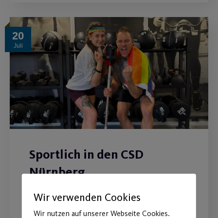
20
Juli
Sportlich in den CSD
Nürnberg
Christopher Street Day - kostenlose
Wir verwenden Cookies
Kursstunden vom 25.07.-06.08
Wir nutzen auf unserer Webseite Cookies.