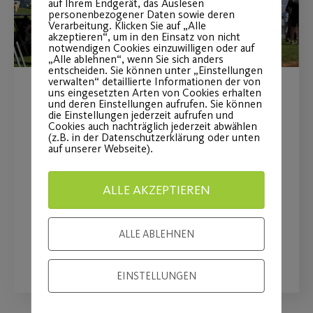
auf Ihrem Endgerät, das Auslesen
personenbezogener Daten sowie deren
Verarbeitung. Klicken Sie auf „Alle
akzeptieren“, um in den Einsatz von nicht
notwendigen Cookies einzuwilligen oder auf
„Alle ablehnen“, wenn Sie sich anders
entscheiden. Sie können unter „Einstellungen
verwalten“ detaillierte Informationen der von
uns eingesetzten Arten von Cookies erhalten
MAN Truck & Bus wird
und deren Einstellungen aufrufen. Sie können
die Einstellungen jederzeit aufrufen und
Premiumpartner
Cookies auch nachträglich jederzeit abwählen
(z.B. in der Datenschutzerklärung oder unten
auf unserer Webseite).
Langfristige Partnerschaft stärkt
insbesondere den Mädchen- und
ALLE AKZEPTIEREN
Frauenfußball
ALLE ABLEHNEN
WEITERLESEN
EINSTELLUNGEN