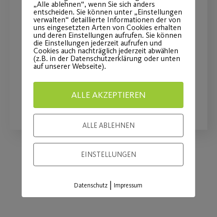
„Alle ablehnen“, wenn Sie sich anders
Wiederaufnahme des
entscheiden. Sie können unter „Einstellungen
verwalten“ detaillierte Informationen der von
Outdoor-Sportbetriebs
uns eingesetzten Arten von Cookies erhalten
und deren Einstellungen aufrufen. Sie können
die Einstellungen jederzeit aufrufen und
Cookies auch nachträglich jederzeit abwählen
Endlich geht es wieder los mit
(z.B. in der Datenschutzerklärung oder unten
Outdoor-Sport!
auf unserer Webseite).
ALLE AKZEPTIEREN
WEITERLESEN
ALLE ABLEHNEN
EINSTELLUNGEN
Load More
|
Datenschutz
Impressum