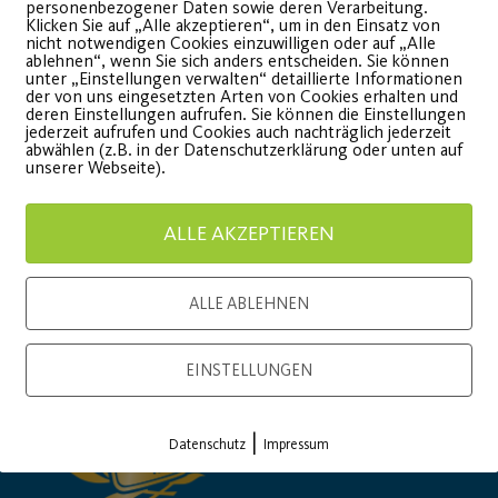
personenbezogener Daten sowie deren Verarbeitung.
adtourbericht vom 30.07. -
am 16.08.
Klicken Sie auf „Alle akzeptieren“, um in den Einsatz von
nicht notwendigen Cookies einzuwilligen oder auf „Alle
eiße Tour, coole Truppe
Wiese
ablehnen“, wenn Sie sich anders entscheiden. Sie können
unter „Einstellungen verwalten“ detaillierte Informationen
der von uns eingesetzten Arten von Cookies erhalten und
deren Einstellungen aufrufen. Sie können die Einstellungen
jederzeit aufrufen und Cookies auch nachträglich jederzeit
WEITERLESEN
WEITE
abwählen (z.B. in der Datenschutzerklärung oder unten auf
unserer Webseite).
ALLE AKZEPTIEREN
Load More
ALLE ABLEHNEN
EINSTELLUNGEN
|
Datenschutz
Impressum