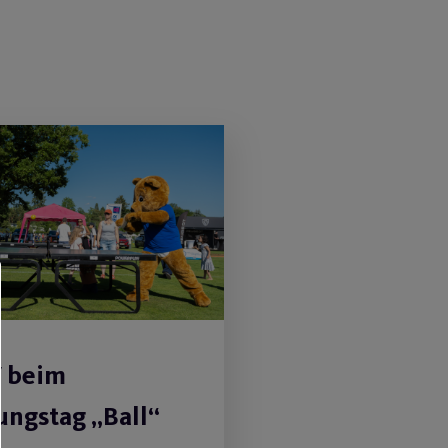
V beim
ngstag „Ball“