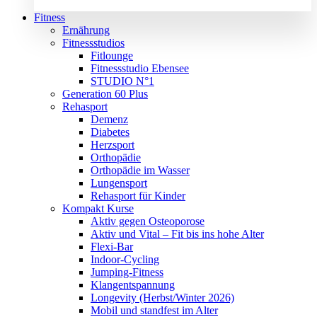
Fitness
Ernährung
Fitnessstudios
Fitlounge
Fitnessstudio Ebensee
STUDIO N°1
Generation 60 Plus
Rehasport
Demenz
Diabetes
Herzsport
Orthopädie
Orthopädie im Wasser
Lungensport
Rehasport für Kinder
Kompakt Kurse
Aktiv gegen Osteoporose
Aktiv und Vital – Fit bis ins hohe Alter
Flexi-Bar
Indoor-Cycling
Jumping-Fitness
Klangentspannung
Longevity (Herbst/Winter 2026)
Mobil und standfest im Alter