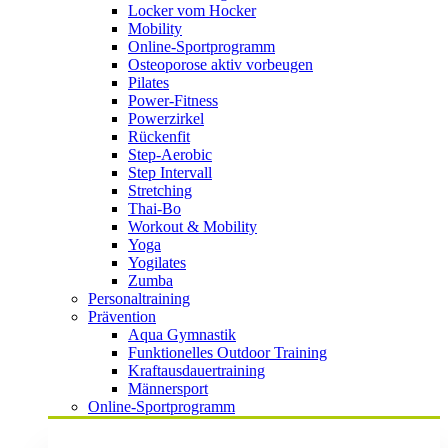
Locker vom Hocker
Mobility
Online-Sportprogramm
Osteoporose aktiv vorbeugen
Pilates
Power-Fitness
Powerzirkel
Rückenfit
Step-Aerobic
Step Intervall
Stretching
Thai-Bo
Workout & Mobility
Yoga
Yogilates
Zumba
Personaltraining
Prävention
Aqua Gymnastik
Funktionelles Outdoor Training
Kraftausdauertraining
Männersport
Online-Sportprogramm