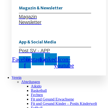
Magazin & Newsletter
Magazin
Newsletter
App & Social Media
Post SV - APP
Facebook-
Instagram
Linkedin
Icon-
f
youtube
Verein
Abteilungen
Aikido
Basketball
Fechten
Fit und Gesund Erwachsene
Fit und Gesund Kinder – Postis Kinderwelt
Fußball