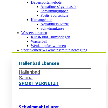
Dauersportangebote
Aquafitness/-gymnastik
Schwimmgruppen
Postis Sportschule
Kursangebote
Aquafitness Kurse
Schwimmkurse
Wassersportarten
Kunst- und Turmspringen
Wasserball
Wettkampfschwimmen
Sport vernetzt – Gemeinsam für Bewegung
Hallenbad Ebensee
Hallenbad
Sauna
SPORT VERNETZT
Schwimmabteilung