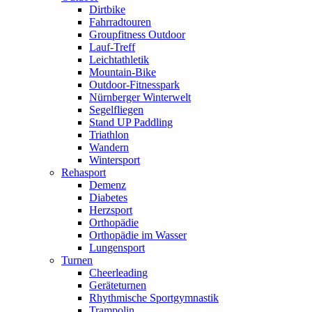
Dirtbike
Fahrradtouren
Groupfitness Outdoor
Lauf-Treff
Leichtathletik
Mountain-Bike
Outdoor-Fitnesspark
Nürnberger Winterwelt
Segelfliegen
Stand UP Paddling
Triathlon
Wandern
Wintersport
Rehasport
Demenz
Diabetes
Herzsport
Orthopädie
Orthopädie im Wasser
Lungensport
Turnen
Cheerleading
Geräteturnen
Rhythmische Sportgymnastik
Trampolin