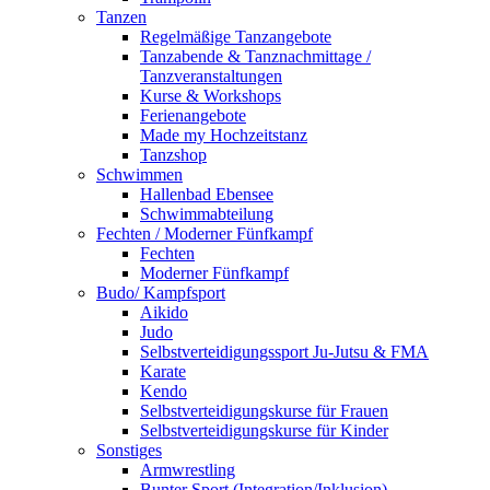
Tanzen
Regelmäßige Tanzangebote
Tanzabende & Tanznachmittage /
Tanzveranstaltungen
Kurse & Workshops
Ferienangebote
Made my Hochzeitstanz
Tanzshop
Schwimmen
Hallenbad Ebensee
Schwimmabteilung
Fechten / Moderner Fünfkampf
Fechten
Moderner Fünfkampf
Budo/ Kampfsport
Aikido
Judo
Selbstverteidigungssport Ju-Jutsu & FMA
Karate
Kendo
Selbstverteidigungskurse für Frauen
Selbstverteidigungskurse für Kinder
Sonstiges
Armwrestling
Bunter Sport (Integration/Inklusion)