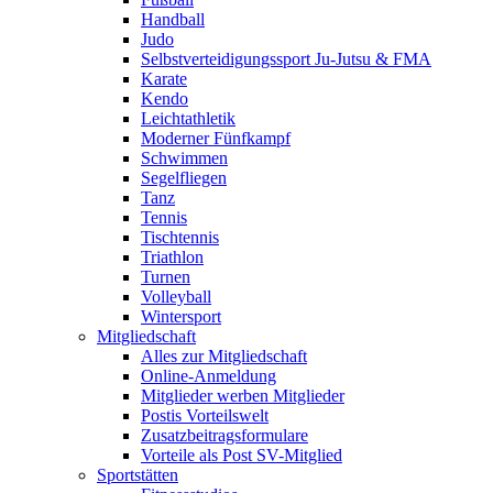
Handball
Judo
Selbstverteidigungssport Ju-Jutsu & FMA
Karate
Kendo
Leichtathletik
Moderner Fünfkampf
Schwimmen
Segelfliegen
Tanz
Tennis
Tischtennis
Triathlon
Turnen
Volleyball
Wintersport
Mitgliedschaft
Alles zur Mitgliedschaft
Online-Anmeldung
Mitglieder werben Mitglieder
Postis Vorteilswelt
Zusatzbeitragsformulare
Vorteile als Post SV-Mitglied
Sportstätten