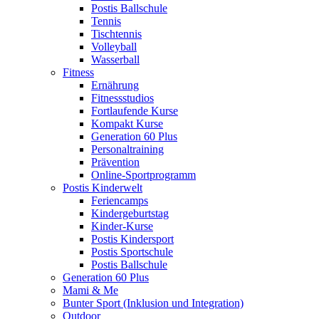
Postis Ballschule
Tennis
Tischtennis
Volleyball
Wasserball
Fitness
Ernährung
Fitnessstudios
Fortlaufende Kurse
Kompakt Kurse
Generation 60 Plus
Personaltraining
Prävention
Online-Sportprogramm
Postis Kinderwelt
Feriencamps
Kindergeburtstag
Kinder-Kurse
Postis Kindersport
Postis Sportschule
Postis Ballschule
Generation 60 Plus
Mami & Me
Bunter Sport (Inklusion und Integration)
Outdoor