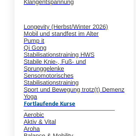
Klangentspannung
Longevity (Herbst/Winter 2026)
Mobil und standfest im Alter
Pump it
Qi Gong
Stabilisationstraining HWS
Stabile Knie-, Fuß- und
Sprunggelenke
Sensomotorisches
Stabilisationstraining
Sport und Bewegung trotz(t) Demenz
Yoga
Fortlaufende Kurse
Aerobic
Aktiv & Vital
Aroha
Balance & Mobility