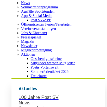
News
Sommerferienprogramm
Ausfälle Sportstunden
App & Social Media
Post SV-APP
Öffnungszeiten Ferien/Feiertagen
Vereinsveranstaltungen
Jobs & Ehrenamt
Pressespiegel
Magazin
Newsletter
Mitgliederbefragung
Aktionen
Geschenkgutscheine
Mitglieder werben Mitglieder
Postis Vorteilswelt
Sommerferienticket 2026
Treuekarte
Aktuelles
100 Jahre Post SV
News