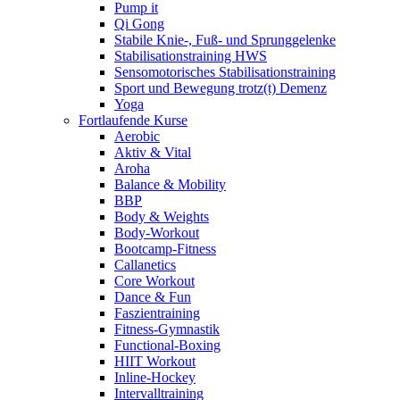
Pump it
Qi Gong
Stabile Knie-, Fuß- und Sprunggelenke
Stabilisationstraining HWS
Sensomotorisches Stabilisationstraining
Sport und Bewegung trotz(t) Demenz
Yoga
Fortlaufende Kurse
Aerobic
Aktiv & Vital
Aroha
Balance & Mobility
BBP
Body & Weights
Body-Workout
Bootcamp-Fitness
Callanetics
Core Workout
Dance & Fun
Faszientraining
Fitness-Gymnastik
Functional-Boxing
HIIT Workout
Inline-Hockey
Intervalltraining