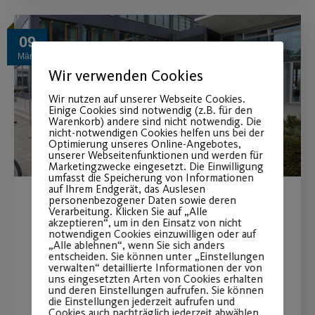
09
März
Wir verwenden Cookies
Wir nutzen auf unserer Webseite Cookies.
Einige Cookies sind notwendig (z.B. für den
Warenkorb) andere sind nicht notwendig. Die
nicht-notwendigen Cookies helfen uns bei der
Optimierung unseres Online-Angebotes,
unserer Webseitenfunktionen und werden für
Marketingzwecke eingesetzt. Die Einwilligung
umfasst die Speicherung von Informationen
auf Ihrem Endgerät, das Auslesen
personenbezogener Daten sowie deren
VR Bank Nürnberg und Post
Verarbeitung. Klicken Sie auf „Alle
akzeptieren“, um in den Einsatz von nicht
notwendigen Cookies einzuwilligen oder auf
SV Nürnberg verlängern das
„Alle ablehnen“, wenn Sie sich anders
entscheiden. Sie können unter „Einstellungen
Hauptsponsoring vorzeitig
verwalten“ detaillierte Informationen der von
uns eingesetzten Arten von Cookies erhalten
bis 2024
und deren Einstellungen aufrufen. Sie können
die Einstellungen jederzeit aufrufen und
Cookies auch nachträglich jederzeit abwählen