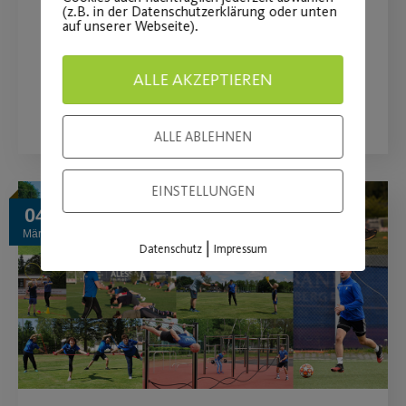
Aktuelles Engagement wird um das
(z.B. in der Datenschutzerklärung oder unten
auf unserer Webseite).
Projekt „Post SV on Ice“ erweitert.
ALLE AKZEPTIEREN
WEITERLESEN
ALLE ABLEHNEN
EINSTELLUNGEN
04
März
|
Datenschutz
Impressum