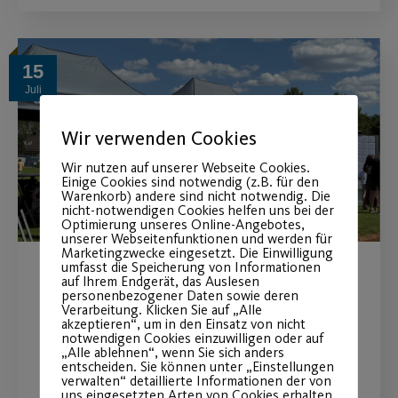
15
Juli
Wir verwenden Cookies
Wir nutzen auf unserer Webseite Cookies.
Einige Cookies sind notwendig (z.B. für den
Warenkorb) andere sind nicht notwendig. Die
nicht-notwendigen Cookies helfen uns bei der
Optimierung unseres Online-Angebotes,
unserer Webseitenfunktionen und werden für
Marketingzwecke eingesetzt. Die Einwilligung
umfasst die Speicherung von Informationen
auf Ihrem Endgerät, das Auslesen
MAN Truck & Bus wird
personenbezogener Daten sowie deren
Verarbeitung. Klicken Sie auf „Alle
Premiumpartner
akzeptieren“, um in den Einsatz von nicht
notwendigen Cookies einzuwilligen oder auf
„Alle ablehnen“, wenn Sie sich anders
Langfristige Partnerschaft stärkt
entscheiden. Sie können unter „Einstellungen
verwalten“ detaillierte Informationen der von
insbesondere den Mädchen- und
uns eingesetzten Arten von Cookies erhalten