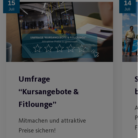
15
14
Juli
Juli
Umfrage
“Kursangebote &
Fitlounge”
A
P
Mitmachen und attraktive
F
Preise sichern!