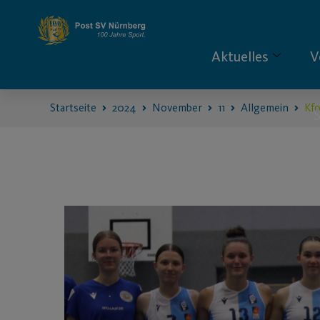
Aktuelles
V
Startseite
2024
November
11
Allgemein
Kf
S