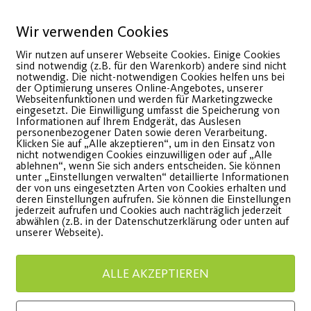
13
Juli
Wir verwenden Cookies
Wir nutzen auf unserer Webseite Cookies. Einige Cookies
sind notwendig (z.B. für den Warenkorb) andere sind nicht
notwendig. Die nicht-notwendigen Cookies helfen uns bei
der Optimierung unseres Online-Angebotes, unserer
Webseitenfunktionen und werden für Marketingzwecke
eingesetzt. Die Einwilligung umfasst die Speicherung von
Informationen auf Ihrem Endgerät, das Auslesen
personenbezogener Daten sowie deren Verarbeitung.
Klicken Sie auf „Alle akzeptieren“, um in den Einsatz von
nicht notwendigen Cookies einzuwilligen oder auf „Alle
ablehnen“, wenn Sie sich anders entscheiden. Sie können
Sportfestival 2026
Somme
unter „Einstellungen verwalten“ detaillierte Informationen
der von uns eingesetzten Arten von Cookies erhalten und
deren Einstellungen aufrufen. Sie können die Einstellungen
begeistert Besucher
2026
jederzeit aufrufen und Cookies auch nachträglich jederzeit
abwählen (z.B. in der Datenschutzerklärung oder unten auf
unserer Webseite).
bwechslungsreiches
Fit und 
rogramm für die ganze
Kinder
ALLE AKZEPTIEREN
amilie